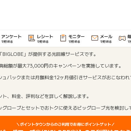
アンケート
レシート
モニター
メール
で貯める
で貯める
で貯める
で貯める
で
BIGLOBE」が提供する光回線サービスです。
典総額が最大73,000円のキャンペーンを実施しています。
シュバックまたは月額料金12ヶ月値引きサービスがおこなわれ
ント、料金、評判などを詳しく解説します。
ッグローブとセットでおトクに使えるビッグローブ光を検討し
＼ポイントタウンからのご利用でお得にポイントゲット／