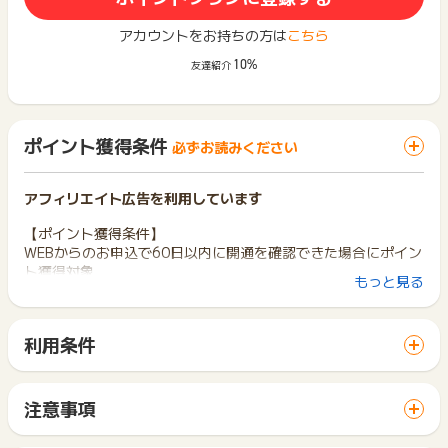
アカウントをお持ちの方は
こちら
10%
友達紹介
ポイント獲得条件
必ずお読みください
アフィリエイト広告を利用しています
【ポイント獲得条件】
WEBからのお申込で60日以内に開通を確認できた場合にポイン
ト獲得対象
もっと見る
【ポイント獲得対象外条件】
・過去に「BIGLOBE光」をご利用されていた方（解約後の再開
利用条件
通含む）。
「 サイトへ行ってポイントGET 」ボタンから広告主サイトを
・WEB申込後60日以内に開通完了されなかった場合。
訪問し、ご利用ください。
・対象サービス以外の申込。法人からの申込。
サイトに移動してからお申し込みやお買い物が完了するまでの
・電話、メール、FAX、各種SNS、お問合せフォームからの申
注意事項
間に、同じブラウザ（※）で他のサイトに移動した場合はポイン
込。
ポイントの獲得の対象となるのは、税抜き・送料抜き価格とな
ト獲得ができません。
・2回目以降の申込。提供エリア外にお住まいの方からの申
ります。