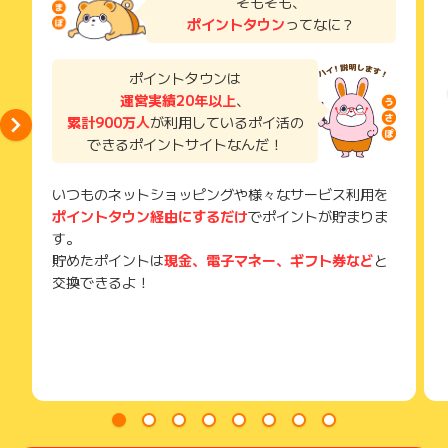
そもそも、
了などのメールは、ポイント獲得するまで必ず保管してくださ
ポイントタウン
ってなに？
い。
獲得待ち・獲得失敗の状態でお問い合わせされる際に、該当の
メールを送っていただく場合がございます。
ポイントタウンは
そのため、紛失・破棄された場合は対応いたしかねますので、
運営実績20年以上
、
ご注意ください。
累計900万人
が利用しているポイ活の
(※) SafariやChromeなどwebサイトを表示するアプリのこと
できるポイントサイトなんだ！
いつものネットショッピングや様々なサービス利用を
ポイントタウン経由にするだけ
でポイントが貯まりま
す。
貯めたポイントは
現金、電子マネー、ギフト券など
と
交換できるよ！