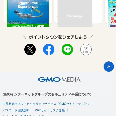
楽天トラベル観光体験
高速バスドットコム
【ネ
買取
2.5%
1.3%
ポイントタウンをシェアしよう
GMOインターネットグループのセキュリティ事業について
世界初総合ネットセキュリティサービス「GMOセキュリティ24」
パスワード漏洩診断
Webサイトリスク診断