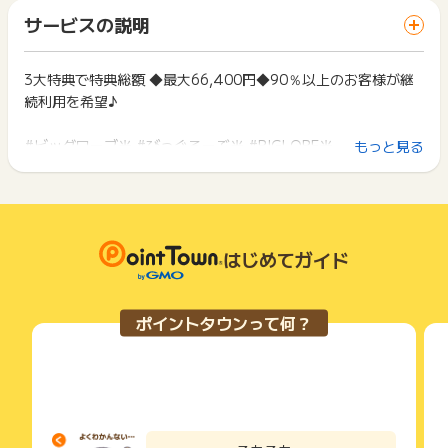
「 サイトへ行ってポイントGET 」ボタンを押した時とサービ
込。
一部のサービスにつきましては、1商品につき10円単位の金額
サービスの説明
ス・お買い物利用時で、デバイス・ブラウザが異なる場合はポ
・虚偽・不正・いたずら・なりすまし・重複(IP) ・キャンセ
は切り捨てとなります。
イント獲得ができません。
ル・登録不備。
ポイント獲得が1ポイント未満のものは切り捨てとなり、ポイ
・その他不正・いたずらと判断された場合。
ント履歴には記載されません。
3大特典で特典総額 ◆最大66,400円◆90％以上のお客様が継
2回以上同じお買い物・サービスをご利用される場合は、毎回
原則として広告主側のポイント等を利用して支払われた金額分
続利用を希望♪
ポイントタウンに戻り、「 サイトへ行ってポイントGET 」ボ
※獲得予定未反映等のお問い合わせにおいて、詳細なデータ照会
につきましては、ポイントタウンのポイント獲得の対象には含
タンを押してからご利用ください。
が必要な場合は、ご回答までに通常よりお時間を頂戴する場合
まれません。
#ビッグローブ光 #びっぐろーぶ光 #BIGLOBE光
もっと見る
がございます。
広告主が運営しているサービスの都合もしくは会員様の都合で
下記の事項に該当する場合、広告主側で対象外とみなし、「獲
商品の交換や一部でもキャンセルされた場合、ポイントが無効
得無効」となる可能性があります。
※ポイントに関するお問い合わせは、
ポイントタウンのサポート
になる可能性もございます。
・同一端末や同一世帯で、繰り返し利用不可のサービス・お買
までお問い合わせください。ポイントについて、広告主に直接
各サービス・お買い物の獲得ポイントや獲得条件、キャンペー
い物を複数回ご利用された場合
お問い合わせをした場合、ポイント獲得対象外となる場合がご
ン期間が予告なしに変更される場合がございますが、ご利用さ
・他のポイントサイトや比較サイト、検索サイトなどを経由し
ざいます。
れた時点の条件が適用されます。
て一度でも同サービス・お買い物を利用されたことがある場合
はじめてガイド
条件を達成しているかどうかは各広告主ではなく、代理店が行
ご利用前には、Cookieの削除をおこなっていただくことを推奨
っているため、広告主はポイントに関する詳細を把握しており
します。
ません。
ポイントタウンって何？
そのため、ポイントタウンのポイントに関するお問い合わせを
サービス・お買い物利用時にお電話など2つ以上の申し込み方
広告主様に直接行わないようお願いいたします。
法がある場合、必ずサイト上のWEBフォームからお申し込みく
掲載中のプログラムの掲載終了日はあくまで予定となってお
ださい。
り、急遽終了となる場合がございます。
各サービス・お買い物に掲載されている獲得条件を必ずよくお
広告に遷移しない場合は掲載が終了となっておりポイントが獲
読みください。
得できませんので、ご注意くださいませ。
お申し込みやお買い物後、利用したサイトから送られる購入完