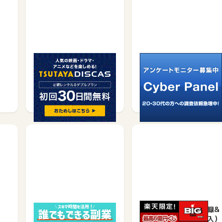
TSUTAYA DISCAS【定
サイバーパネル
額8ダブル】
無料会員登録で
無料会員登録で
900
750
500
テ
アンケートモニター募集
楽天toto 無料利用登録&
【D style web】
おまかせBIG（自動購入）