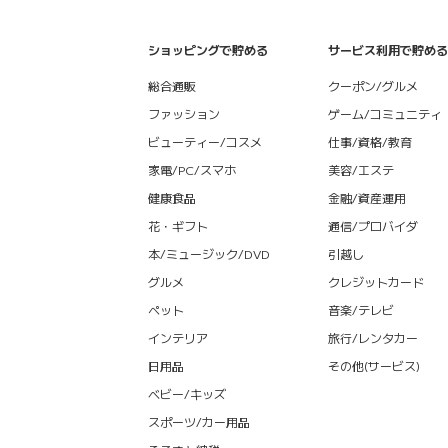
ショッピングで貯める
サービス利用で貯める
総合通販
クーポン/グルメ
ファッション
ゲーム/コミュニティ
ビューティー/コスメ
仕事/資格/教育
家電/PC/スマホ
美容/エステ
健康食品
金融/資産運用
花・ギフト
通信/プロバイダ
本/ミュージック/DVD
引越し
グルメ
クレジットカード
ペット
音楽/テレビ
インテリア
旅行/レンタカー
日用品
その他(サービス)
ベビー/キッズ
スポーツ/カー用品