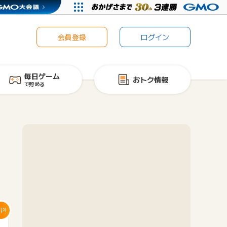
会員登録
ログイン
毎日ゲーム
おトク情報
で貯める
P!