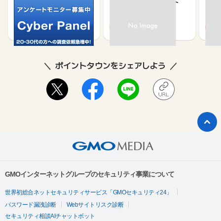
サイバーパネル
京急プレミアポイント
【無
（新規会員登録）
（キ
750
650
500
370
ポイントタウンをシェアしよう
GMOインターネットグループのセキュリティ事業について
世界初総合ネットセキュリティサービス「GMOセキュリティ24」
パスワード漏洩診断
Webサイトリスク診断
セキュリティ相談AIチャットボット