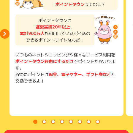
い。
月額2,200円（税込）
ポイントタウン
ってなに？
獲得待ち・獲得失敗の状態でお問い合わせされる際に、該当の
メールを送っていただく場合がございます。
下記決済対応
そのため、紛失・破棄された場合は対応いたしかねますので、
ポイントタウンは
・ドコモ払い
ご注意ください。
運営実績20年以上
、
・auかんたん決済
累計900万人
が利用しているポイ活の
(※) SafariやChromeなどwebサイトを表示するアプリのこと
・ソフトバンクまとめ支払い
できるポイントサイトなんだ！
・ワイモバイル支払い
いつものネットショッピングや様々なサービス利用を
ポイントタウン経由にするだけ
でポイントが貯まりま
す。
貯めたポイントは
現金、電子マネー、ギフト券など
と
交換できるよ！