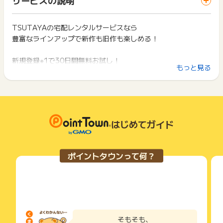
ス・お買い物利用時で、デバイス・ブラウザが異なる場合はポ
は切り捨てとなります。
※ポイントに関するお問い合わせは、
ポイントタウンのサポート
イント獲得ができません。
ポイント獲得が1ポイント未満のものは切り捨てとなり、ポイ
までお問い合わせください。ポイントについて、広告主に直接
ント履歴には記載されません。
TSUTAYAの宅配レンタルサービスなら
2回以上同じお買い物・サービスをご利用される場合は、毎回
お問い合わせをした場合、ポイント獲得対象外となる場合がご
原則として広告主側のポイント等を利用して支払われた金額分
豊富なラインアップで新作も旧作も楽しめる！
ポイントタウンに戻り、「 無料会員登録でポイントGET 」ボ
ざいます。
につきましては、ポイントタウンのポイント獲得の対象には含
タンを押してからご利用ください。
まれません。
新規登録※1で30日間無料お試し！
広告主が運営しているサービスの都合もしくは会員様の都合で
下記の事項に該当する場合、広告主側で対象外とみなし、「獲
もっと見る
本登録後は新作DVD8本までOK！
商品の交換や一部でもキャンセルされた場合、ポイントが無効
得無効」となる可能性があります。
になる可能性もございます。
※2 旧作DVD・CD全品は借り放題！
・同一端末や同一世帯で、繰り返し利用不可のサービス・お買
各サービス・お買い物の獲得ポイントや獲得条件、キャンペー
※2枚レンタル中に、さらに2枚レンタルできます。
い物を複数回ご利用された場合
ン期間が予告なしに変更される場合がございますが、ご利用さ
・他のポイントサイトや比較サイト、検索サイトなどを経由し
れた時点の条件が適用されます。
て一度でも同サービス・お買い物を利用されたことがある場合
※1 初めてのTSUTAYA TV/TSUTAYA DISCASのご利用を指
条件を達成しているかどうかは各広告主ではなく、代理店が行
はじめてガイド
ご利用前には、Cookieの削除をおこなっていただくことを推奨
します。
っているため、広告主はポイントに関する詳細を把握しており
します。
※2 30日間無料お試し期間中は、新作はレンタル対象外です。
ません。
※2022年10月2日以前に「TSUTAYA DISCAS」の定額プラン
そのため、ポイントタウンのポイントに関するお問い合わせを
サービス・お買い物利用時にお電話など2つ以上の申し込み方
ポイントタウンって何？
広告主様に直接行わないようお願いいたします。
の利用を終了された方であって、
法がある場合、必ずサイト上のWEBフォームからお申し込みく
掲載中のプログラムの掲載終了日はあくまで予定となってお
ださい。
2022年10月3日以降、「TSUTAYA DISCAS」の定額プラン
り、急遽終了となる場合がございます。
各サービス・お買い物に掲載されている獲得条件を必ずよくお
を利用していない方
広告に遷移しない場合は掲載が終了となっておりポイントが獲
読みください。
得できませんので、ご注意くださいませ。
お申し込みやお買い物後、利用したサイトから送られる購入完
定額8ダブルプラン
了などのメールは、ポイント獲得するまで必ず保管してくださ
そもそも、