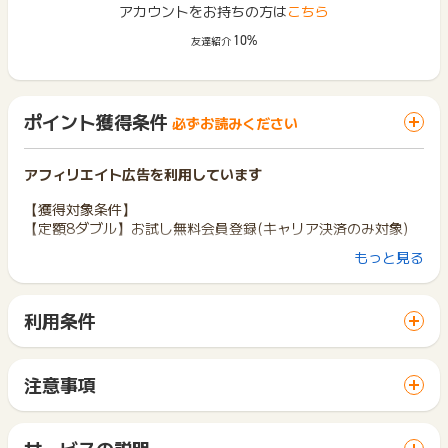
アカウントをお持ちの方は
こちら
10%
友達紹介
ポイント獲得条件
必ずお読みください
アフィリエイト広告を利用しています
【獲得対象条件】
【定額8ダブル】お試し無料会員登録(キャリア決済のみ対象)
もっと見る
【獲得対象外条件】
※虚偽･架空の申込の場合
※同一ユーザーの二回目以降の申込の場合
利用条件
※入力不備があった場合
「 無料会員登録でポイントGET 」ボタンから広告主サイトを
※既存会員の申込の場合
訪問し、ご利用ください。
※登録の際は遷移先と同ブラウザでないと対象になりませんので
サイトに移動してからお申し込みやお買い物が完了するまでの
ご注意ください。
注意事項
間に、同じブラウザ（※）で他のサイトに移動した場合はポイン
※過去[TSUTAYA DISCAS]と[TSUTAYA TV]にご登録された
ポイントの獲得の対象となるのは、税抜き・送料抜き価格とな
ト獲得ができません。
ことがある場合
ります。
「 無料会員登録でポイントGET 」ボタンを押した時とサービ
※クレジットカードでの登録の場合
一部のサービスにつきましては、1商品につき10円単位の金額
サービスの説明