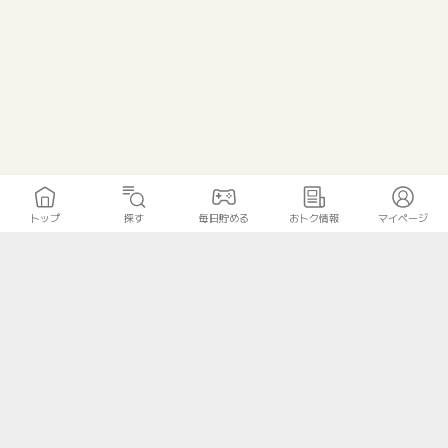
トップ
探す
毎日貯める
おトク情報
マイページ
トップ
探す
毎日貯める
おトク情報
マイページ
無料診断