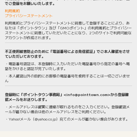
でご登録をお願いいたします。
利用規約
プライバシーステートメント
利用規約とプライバシーステートメントに同意して登録することにより、あ
なたは「ポイントタウン」及び「GMOポイント」の利用規約とプライバシー
ステートメントに同意していただいたことになり、2つのサイトで利用可能な
アカウントが作成されます。
不正使用被害防止のために「電話番号による発信認証」でご本人確認をさせ
ていただいております。
・電話番号認証は、本登録時に入力いただいた電話番号から指定の番号へ電
話をかけると認証が完了いたします。
・本人確認以外の目的にお客様の電話番号を使用することは一切ございませ
ん
登録時に「ポイントタウン事務局」<info@pointtown.com>から登録確
認メールをお送りします。
・メールアドレスは確実に連絡が取れるものをご入力ください。登録確認メ
ールが届かない場合は他のメールアドレスをご利用ください。
・Yahoo!メール（@yahoo.co.jp）宛てのメールが届かない場合があります。