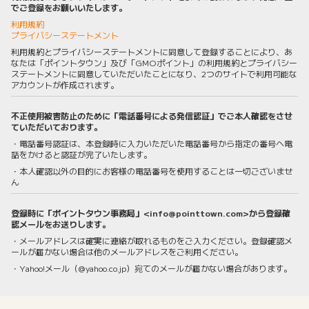
でご登録をお願いいたします。
利用規約
プライバシーステートメント
利用規約とプライバシーステートメントに同意して登録することにより、あ
なたは「ポイントタウン」及び「GMOポイント」の利用規約とプライバシー
ステートメントに同意していただいたことになり、2つのサイトで利用可能な
アカウントが作成されます。
不正使用被害防止のために「電話番号による発信認証」でご本人確認をさせ
ていただいております。
・電話番号認証は、本登録時に入力いただいた電話番号から指定の番号へ電
話をかけると認証が完了いたします。
・本人確認以外の目的にお客様の電話番号を使用することは一切ございませ
ん
登録時に「ポイントタウン事務局」<info@pointtown.com>から登録確
認メールをお送りします。
・メールアドレスは確実に連絡が取れるものをご入力ください。登録確認メ
ールが届かない場合は他のメールアドレスをご利用ください。
・Yahoo!メール（@yahoo.co.jp）宛てのメールが届かない場合があります。