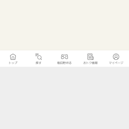
トップ
探す
毎日貯める
おトク情報
マイページ
トップ
探す
毎日貯める
おトク情報
マイページ
無料診断