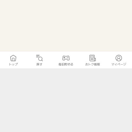
トップ
探す
毎日貯める
おトク情報
マイページ
トップ
探す
毎日貯める
おトク情報
マイページ
無料診断