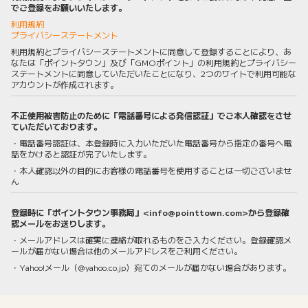
でご登録をお願いいたします。
利用規約
プライバシーステートメント
利用規約とプライバシーステートメントに同意して登録することにより、あ
なたは「ポイントタウン」及び「GMOポイント」の利用規約とプライバシー
ステートメントに同意していただいたことになり、2つのサイトで利用可能な
アカウントが作成されます。
不正使用被害防止のために「電話番号による発信認証」でご本人確認をさせ
ていただいております。
・電話番号認証は、本登録時に入力いただいた電話番号から指定の番号へ電
話をかけると認証が完了いたします。
・本人確認以外の目的にお客様の電話番号を使用することは一切ございませ
ん
登録時に「ポイントタウン事務局」<info@pointtown.com>から登録確
認メールをお送りします。
・メールアドレスは確実に連絡が取れるものをご入力ください。登録確認メ
ールが届かない場合は他のメールアドレスをご利用ください。
・Yahoo!メール（@yahoo.co.jp）宛てのメールが届かない場合があります。