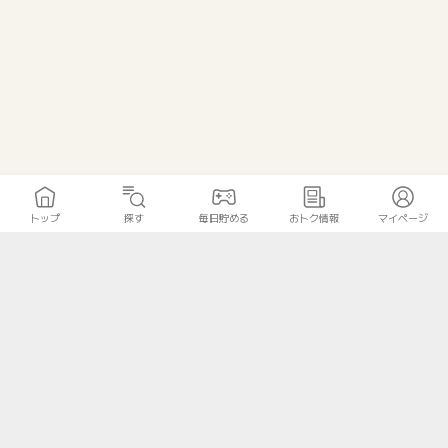
トップ
探す
毎日貯める
おトク情報
マイページ
トップ
探す
毎日貯める
おトク情報
マイページ
無料診断