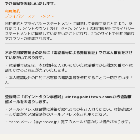
でご登録をお願いいたします。
利用規約
プライバシーステートメント
利用規約とプライバシーステートメントに同意して登録することにより、あ
なたは「ポイントタウン」及び「GMOポイント」の利用規約とプライバシー
ステートメントに同意していただいたことになり、2つのサイトで利用可能な
アカウントが作成されます。
不正使用被害防止のために「電話番号による発信認証」でご本人確認をさせ
ていただいております。
・電話番号認証は、本登録時に入力いただいた電話番号から指定の番号へ電
話をかけると認証が完了いたします。
・本人確認以外の目的にお客様の電話番号を使用することは一切ございませ
ん
登録時に「ポイントタウン事務局」<info@pointtown.com>から登録確
認メールをお送りします。
・メールアドレスは確実に連絡が取れるものをご入力ください。登録確認メ
ールが届かない場合は他のメールアドレスをご利用ください。
・Yahoo!メール（@yahoo.co.jp）宛てのメールが届かない場合があります。