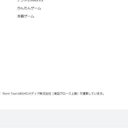
かんたんゲーム
本格ゲーム
報
Point TownはGMOメディア株式会社（東証グロース上場）が運営しています。