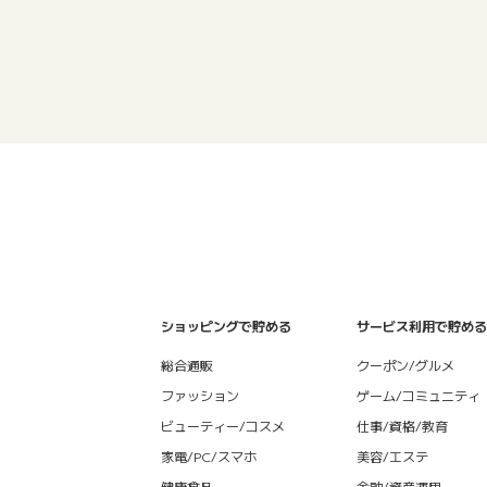
ショッピングで貯める
サービス利用で貯める
総合通販
クーポン/グルメ
ファッション
ゲーム/コミュニティ
ビューティー/コスメ
仕事/資格/教育
家電/PC/スマホ
美容/エステ
健康食品
金融/資産運用