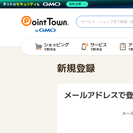
無料診断
ショッピング
サービス
ア
で貯める
で貯める
で
新規登録
メールアドレスで
メー