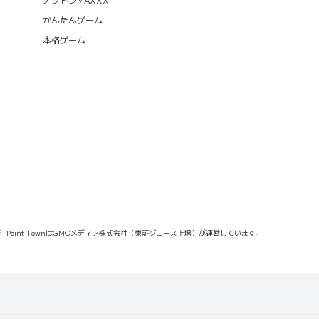
かんたんゲーム
本格ゲーム
報
Point TownはGMOメディア株式会社（東証グロース上場）が運営しています。