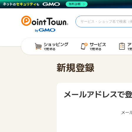
無料診断
ショッピング
サービス
ア
で貯める
で貯める
で
新規登録
メールアドレスで
メー