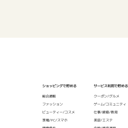
ショッピングで貯める
サービス利用で貯める
総合通販
クーポン/グルメ
ファッション
ゲーム/コミュニティ
ビューティー/コスメ
仕事/資格/教育
家電/PC/スマホ
美容/エステ
健康食品
金融/資産運用