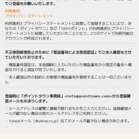
でご登録をお願いいたします。
利用規約
プライバシーステートメント
利用規約とプライバシーステートメントに同意して登録することにより、あ
なたは「ポイントタウン」及び「GMOポイント」の利用規約とプライバシー
ステートメントに同意していただいたことになり、2つのサイトで利用可能な
アカウントが作成されます。
不正使用被害防止のために「電話番号による発信認証」でご本人確認をさせ
ていただいております。
・電話番号認証は、本登録時に入力いただいた電話番号から指定の番号へ電
話をかけると認証が完了いたします。
・本人確認以外の目的にお客様の電話番号を使用することは一切ございませ
ん
登録時に「ポイントタウン事務局」<info@pointtown.com>から登録確
認メールをお送りします。
・メールアドレスは確実に連絡が取れるものをご入力ください。登録確認メ
ールが届かない場合は他のメールアドレスをご利用ください。
・Yahoo!メール（@yahoo.co.jp）宛てのメールが届かない場合があります。