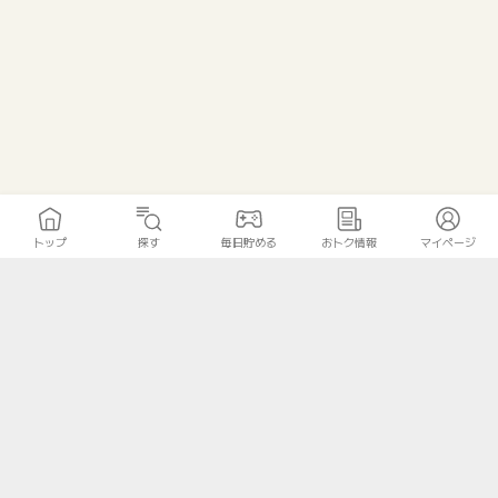
トップ
探す
毎日貯める
おトク情報
マイページ
トップ
探す
毎日貯める
おトク情報
マイページ
無料診断