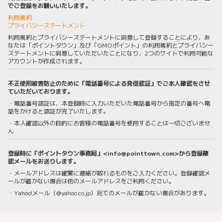
でご登録をお願いいたします。
利用規約
プライバシーステートメント
利用規約とプライバシーステートメントに同意して登録することにより、あ
なたは「ポイントタウン」及び「GMOポイント」の利用規約とプライバシー
ステートメントに同意していただいたことになり、2つのサイトで利用可能な
アカウントが作成されます。
不正使用被害防止のために「電話番号による発信認証」でご本人確認をさせ
ていただいております。
・電話番号認証は、本登録時に入力いただいた電話番号から指定の番号へ電
話をかけると認証が完了いたします。
・本人確認以外の目的にお客様の電話番号を使用することは一切ございませ
ん
登録時に「ポイントタウン事務局」<info@pointtown.com>から登録確
認メールをお送りします。
・メールアドレスは確実に連絡が取れるものをご入力ください。登録確認メ
ールが届かない場合は他のメールアドレスをご利用ください。
・Yahoo!メール（@yahoo.co.jp）宛てのメールが届かない場合があります。