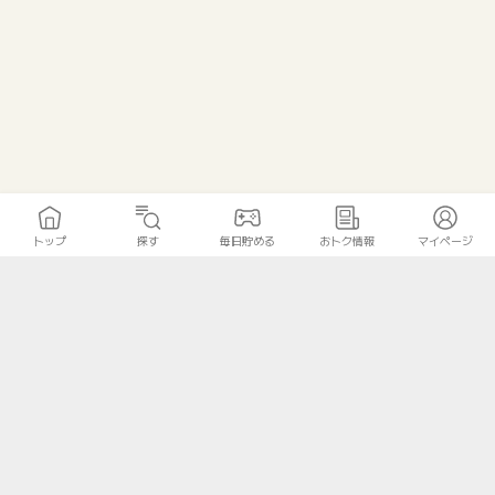
トップ
探す
毎日貯める
おトク情報
マイページ
トップ
探す
毎日貯める
おトク情報
マイページ
無料診断