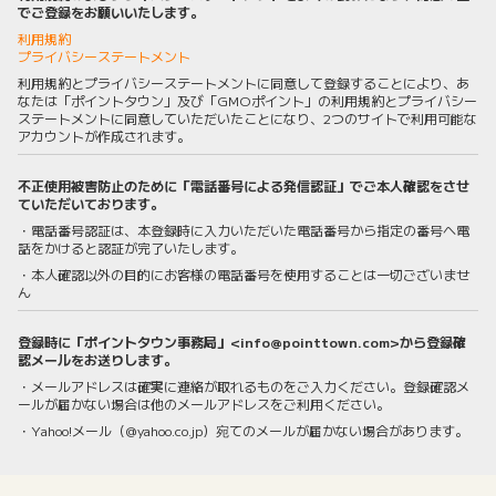
でご登録をお願いいたします。
利用規約
プライバシーステートメント
利用規約とプライバシーステートメントに同意して登録することにより、あ
なたは「ポイントタウン」及び「GMOポイント」の利用規約とプライバシー
ステートメントに同意していただいたことになり、2つのサイトで利用可能な
アカウントが作成されます。
不正使用被害防止のために「電話番号による発信認証」でご本人確認をさせ
ていただいております。
・電話番号認証は、本登録時に入力いただいた電話番号から指定の番号へ電
話をかけると認証が完了いたします。
・本人確認以外の目的にお客様の電話番号を使用することは一切ございませ
ん
登録時に「ポイントタウン事務局」<info@pointtown.com>から登録確
認メールをお送りします。
・メールアドレスは確実に連絡が取れるものをご入力ください。登録確認メ
ールが届かない場合は他のメールアドレスをご利用ください。
・Yahoo!メール（@yahoo.co.jp）宛てのメールが届かない場合があります。