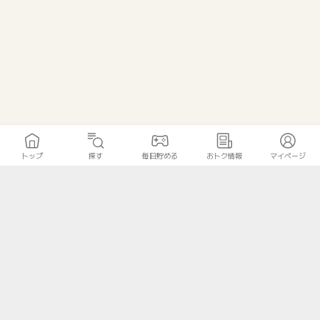
トップ
探す
毎日貯める
おトク情報
マイページ
トップ
探す
毎日貯める
おトク情報
マイページ
無料診断