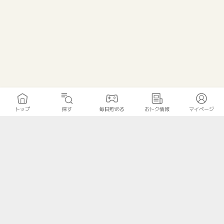
トップ
探す
毎日貯める
おトク情報
マイページ
トップ
探す
毎日貯める
おトク情報
マイページ
無料診断