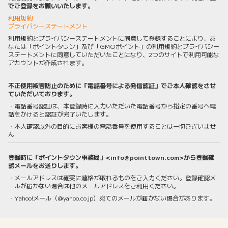
でご登録をお願いいたします。
利用規約
プライバシーステートメント
利用規約とプライバシーステートメントに同意して登録することにより、あ
なたは「ポイントタウン」及び「GMOポイント」の利用規約とプライバシー
ステートメントに同意していただいたことになり、2つのサイトで利用可能な
アカウントが作成されます。
不正使用被害防止のために「電話番号による発信認証」でご本人確認をさせ
ていただいております。
・電話番号認証は、本登録時に入力いただいた電話番号から指定の番号へ電
話をかけると認証が完了いたします。
・本人確認以外の目的にお客様の電話番号を使用することは一切ございませ
ん
登録時に「ポイントタウン事務局」<info@pointtown.com>から登録確
認メールをお送りします。
・メールアドレスは確実に連絡が取れるものをご入力ください。登録確認メ
ールが届かない場合は他のメールアドレスをご利用ください。
・Yahoo!メール（@yahoo.co.jp）宛てのメールが届かない場合があります。