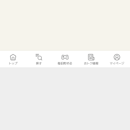
トップ
探す
毎日貯める
おトク情報
マイページ
トップ
探す
毎日貯める
おトク情報
マイページ
無料診断