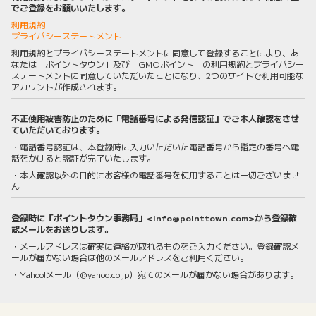
でご登録をお願いいたします。
利用規約
プライバシーステートメント
利用規約とプライバシーステートメントに同意して登録することにより、あ
なたは「ポイントタウン」及び「GMOポイント」の利用規約とプライバシー
ステートメントに同意していただいたことになり、2つのサイトで利用可能な
アカウントが作成されます。
不正使用被害防止のために「電話番号による発信認証」でご本人確認をさせ
ていただいております。
・電話番号認証は、本登録時に入力いただいた電話番号から指定の番号へ電
話をかけると認証が完了いたします。
・本人確認以外の目的にお客様の電話番号を使用することは一切ございませ
ん
登録時に「ポイントタウン事務局」<info@pointtown.com>から登録確
認メールをお送りします。
・メールアドレスは確実に連絡が取れるものをご入力ください。登録確認メ
ールが届かない場合は他のメールアドレスをご利用ください。
・Yahoo!メール（@yahoo.co.jp）宛てのメールが届かない場合があります。