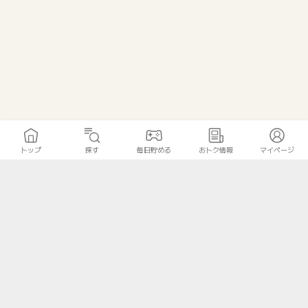
トップ
探す
毎日貯める
おトク情報
マイページ
トップ
探す
毎日貯める
おトク情報
マイページ
無料診断