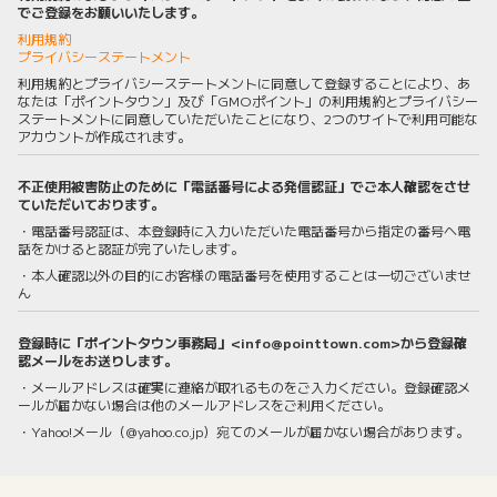
でご登録をお願いいたします。
利用規約
プライバシーステートメント
利用規約とプライバシーステートメントに同意して登録することにより、あ
なたは「ポイントタウン」及び「GMOポイント」の利用規約とプライバシー
ステートメントに同意していただいたことになり、2つのサイトで利用可能な
アカウントが作成されます。
不正使用被害防止のために「電話番号による発信認証」でご本人確認をさせ
ていただいております。
・電話番号認証は、本登録時に入力いただいた電話番号から指定の番号へ電
話をかけると認証が完了いたします。
・本人確認以外の目的にお客様の電話番号を使用することは一切ございませ
ん
登録時に「ポイントタウン事務局」<info@pointtown.com>から登録確
認メールをお送りします。
・メールアドレスは確実に連絡が取れるものをご入力ください。登録確認メ
ールが届かない場合は他のメールアドレスをご利用ください。
・Yahoo!メール（@yahoo.co.jp）宛てのメールが届かない場合があります。