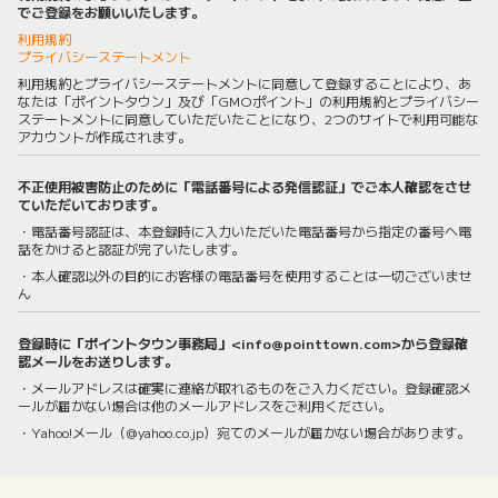
でご登録をお願いいたします。
利用規約
プライバシーステートメント
利用規約とプライバシーステートメントに同意して登録することにより、あ
なたは「ポイントタウン」及び「GMOポイント」の利用規約とプライバシー
ステートメントに同意していただいたことになり、2つのサイトで利用可能な
アカウントが作成されます。
不正使用被害防止のために「電話番号による発信認証」でご本人確認をさせ
ていただいております。
・電話番号認証は、本登録時に入力いただいた電話番号から指定の番号へ電
話をかけると認証が完了いたします。
・本人確認以外の目的にお客様の電話番号を使用することは一切ございませ
ん
登録時に「ポイントタウン事務局」<info@pointtown.com>から登録確
認メールをお送りします。
・メールアドレスは確実に連絡が取れるものをご入力ください。登録確認メ
ールが届かない場合は他のメールアドレスをご利用ください。
・Yahoo!メール（@yahoo.co.jp）宛てのメールが届かない場合があります。