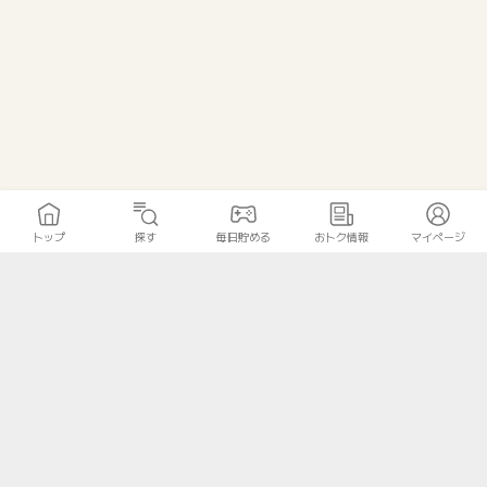
トップ
探す
毎日貯める
おトク情報
マイページ
トップ
探す
毎日貯める
おトク情報
マイページ
無料診断