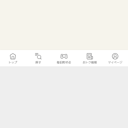
トップ
探す
毎日貯める
おトク情報
マイページ
トップ
探す
毎日貯める
おトク情報
マイページ
無料診断