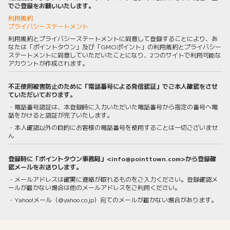
でご登録をお願いいたします。
利用規約
プライバシーステートメント
利用規約とプライバシーステートメントに同意して登録することにより、あ
なたは「ポイントタウン」及び「GMOポイント」の利用規約とプライバシー
ステートメントに同意していただいたことになり、2つのサイトで利用可能な
アカウントが作成されます。
不正使用被害防止のために「電話番号による発信認証」でご本人確認をさせ
ていただいております。
・電話番号認証は、本登録時に入力いただいた電話番号から指定の番号へ電
話をかけると認証が完了いたします。
・本人確認以外の目的にお客様の電話番号を使用することは一切ございませ
ん
登録時に「ポイントタウン事務局」<info@pointtown.com>から登録確
認メールをお送りします。
・メールアドレスは確実に連絡が取れるものをご入力ください。登録確認メ
ールが届かない場合は他のメールアドレスをご利用ください。
・Yahoo!メール（@yahoo.co.jp）宛てのメールが届かない場合があります。