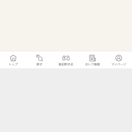
トップ
探す
毎日貯める
おトク情報
マイページ
トップ
探す
毎日貯める
おトク情報
マイページ
無料診断