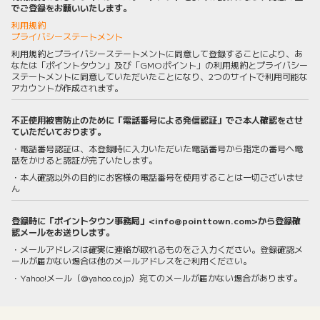
でご登録をお願いいたします。
利用規約
プライバシーステートメント
利用規約とプライバシーステートメントに同意して登録することにより、あ
なたは「ポイントタウン」及び「GMOポイント」の利用規約とプライバシー
ステートメントに同意していただいたことになり、2つのサイトで利用可能な
アカウントが作成されます。
不正使用被害防止のために「電話番号による発信認証」でご本人確認をさせ
ていただいております。
・電話番号認証は、本登録時に入力いただいた電話番号から指定の番号へ電
話をかけると認証が完了いたします。
・本人確認以外の目的にお客様の電話番号を使用することは一切ございませ
ん
登録時に「ポイントタウン事務局」<info@pointtown.com>から登録確
認メールをお送りします。
・メールアドレスは確実に連絡が取れるものをご入力ください。登録確認メ
ールが届かない場合は他のメールアドレスをご利用ください。
・Yahoo!メール（@yahoo.co.jp）宛てのメールが届かない場合があります。