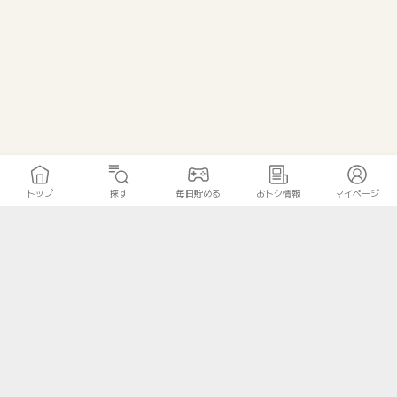
トップ
探す
毎日貯める
おトク情報
マイページ
トップ
探す
毎日貯める
おトク情報
マイページ
無料診断