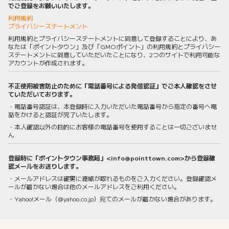
でご登録をお願いいたします。
利用規約
プライバシーステートメント
利用規約とプライバシーステートメントに同意して登録することにより、あ
なたは「ポイントタウン」及び「GMOポイント」の利用規約とプライバシー
ステートメントに同意していただいたことになり、2つのサイトで利用可能な
アカウントが作成されます。
不正使用被害防止のために「電話番号による発信認証」でご本人確認をさせ
ていただいております。
・電話番号認証は、本登録時に入力いただいた電話番号から指定の番号へ電
話をかけると認証が完了いたします。
・本人確認以外の目的にお客様の電話番号を使用することは一切ございませ
ん
登録時に「ポイントタウン事務局」<info@pointtown.com>から登録確
認メールをお送りします。
・メールアドレスは確実に連絡が取れるものをご入力ください。登録確認メ
ールが届かない場合は他のメールアドレスをご利用ください。
・Yahoo!メール（@yahoo.co.jp）宛てのメールが届かない場合があります。