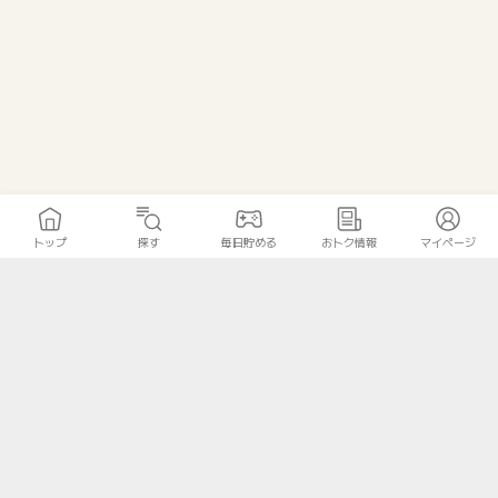
トップ
探す
毎日貯める
おトク情報
マイページ
トップ
探す
毎日貯める
おトク情報
マイページ
無料診断