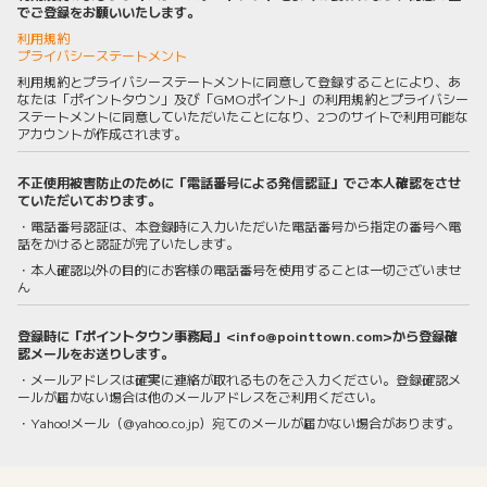
でご登録をお願いいたします。
利用規約
プライバシーステートメント
利用規約とプライバシーステートメントに同意して登録することにより、あ
なたは「ポイントタウン」及び「GMOポイント」の利用規約とプライバシー
ステートメントに同意していただいたことになり、2つのサイトで利用可能な
アカウントが作成されます。
不正使用被害防止のために「電話番号による発信認証」でご本人確認をさせ
ていただいております。
・電話番号認証は、本登録時に入力いただいた電話番号から指定の番号へ電
話をかけると認証が完了いたします。
・本人確認以外の目的にお客様の電話番号を使用することは一切ございませ
ん
登録時に「ポイントタウン事務局」<info@pointtown.com>から登録確
認メールをお送りします。
・メールアドレスは確実に連絡が取れるものをご入力ください。登録確認メ
ールが届かない場合は他のメールアドレスをご利用ください。
・Yahoo!メール（@yahoo.co.jp）宛てのメールが届かない場合があります。