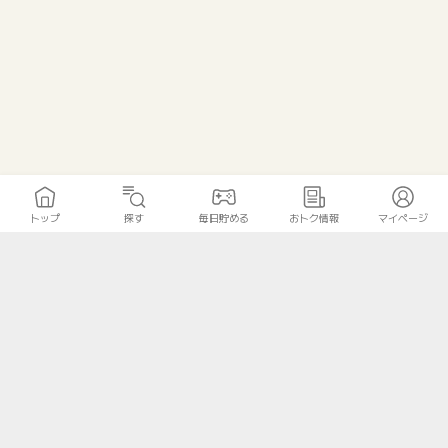
トップ
探す
毎日貯める
おトク情報
マイページ
トップ
探す
毎日貯める
おトク情報
マイページ
無料診断