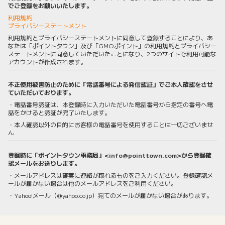
でご登録をお願いいたします。
利用規約
プライバシーステートメント
利用規約とプライバシーステートメントに同意して登録することにより、あ
なたは「ポイントタウン」及び「GMOポイント」の利用規約とプライバシー
ステートメントに同意していただいたことになり、2つのサイトで利用可能な
アカウントが作成されます。
不正使用被害防止のために「電話番号による発信認証」でご本人確認をさせ
ていただいております。
・電話番号認証は、本登録時に入力いただいた電話番号から指定の番号へ電
話をかけると認証が完了いたします。
・本人確認以外の目的にお客様の電話番号を使用することは一切ございませ
ん
登録時に「ポイントタウン事務局」<info@pointtown.com>から登録確
認メールをお送りします。
・メールアドレスは確実に連絡が取れるものをご入力ください。登録確認メ
ールが届かない場合は他のメールアドレスをご利用ください。
・Yahoo!メール（@yahoo.co.jp）宛てのメールが届かない場合があります。