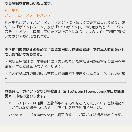
でご登録をお願いいたします。
利用規約
プライバシーステートメント
利用規約とプライバシーステートメントに同意して登録することにより、あ
なたは「ポイントタウン」及び「GMOポイント」の利用規約とプライバシー
ステートメントに同意していただいたことになり、2つのサイトで利用可能な
アカウントが作成されます。
不正使用被害防止のために「電話番号による発信認証」でご本人確認をさせ
ていただいております。
・電話番号認証は、本登録時に入力いただいた電話番号から指定の番号へ電
話をかけると認証が完了いたします。
・本人確認以外の目的にお客様の電話番号を使用することは一切ございませ
ん
登録時に「ポイントタウン事務局」<info@pointtown.com>から登録確
認メールをお送りします。
・メールアドレスは確実に連絡が取れるものをご入力ください。登録確認メ
ールが届かない場合は他のメールアドレスをご利用ください。
・Yahoo!メール（@yahoo.co.jp）宛てのメールが届かない場合があります。