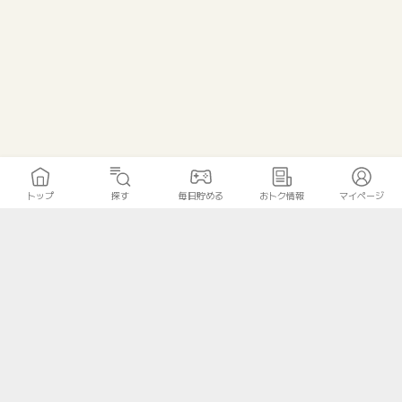
トップ
探す
毎日貯める
おトク情報
マイページ
トップ
探す
毎日貯める
おトク情報
マイページ
無料診断