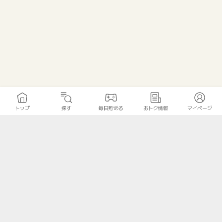
トップ
探す
毎日貯める
おトク情報
マイページ
トップ
探す
毎日貯める
おトク情報
マイページ
無料診断