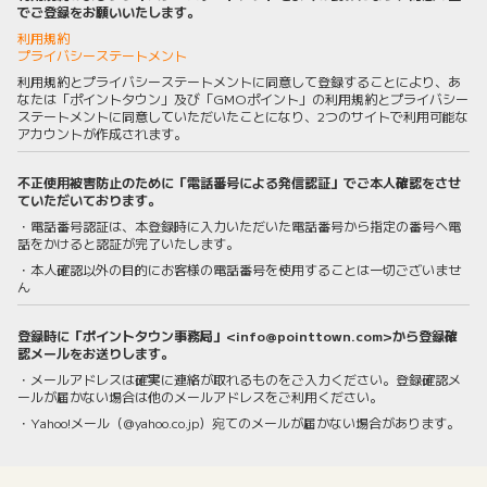
でご登録をお願いいたします。
利用規約
プライバシーステートメント
利用規約とプライバシーステートメントに同意して登録することにより、あ
なたは「ポイントタウン」及び「GMOポイント」の利用規約とプライバシー
ステートメントに同意していただいたことになり、2つのサイトで利用可能な
アカウントが作成されます。
不正使用被害防止のために「電話番号による発信認証」でご本人確認をさせ
ていただいております。
・電話番号認証は、本登録時に入力いただいた電話番号から指定の番号へ電
話をかけると認証が完了いたします。
・本人確認以外の目的にお客様の電話番号を使用することは一切ございませ
ん
登録時に「ポイントタウン事務局」<info@pointtown.com>から登録確
認メールをお送りします。
・メールアドレスは確実に連絡が取れるものをご入力ください。登録確認メ
ールが届かない場合は他のメールアドレスをご利用ください。
・Yahoo!メール（@yahoo.co.jp）宛てのメールが届かない場合があります。