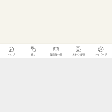
トップ
探す
毎日貯める
おトク情報
マイページ
トップ
探す
毎日貯める
おトク情報
マイページ
無料診断