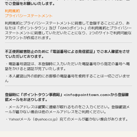
でご登録をお願いいたします。
利用規約
プライバシーステートメント
利用規約とプライバシーステートメントに同意して登録することにより、あ
なたは「ポイントタウン」及び「GMOポイント」の利用規約とプライバシー
ステートメントに同意していただいたことになり、2つのサイトで利用可能な
アカウントが作成されます。
不正使用被害防止のために「電話番号による発信認証」でご本人確認をさせ
ていただいております。
・電話番号認証は、本登録時に入力いただいた電話番号から指定の番号へ電
話をかけると認証が完了いたします。
・本人確認以外の目的にお客様の電話番号を使用することは一切ございませ
ん
登録時に「ポイントタウン事務局」<info@pointtown.com>から登録確
認メールをお送りします。
・メールアドレスは確実に連絡が取れるものをご入力ください。登録確認メ
ールが届かない場合は他のメールアドレスをご利用ください。
・Yahoo!メール（@yahoo.co.jp）宛てのメールが届かない場合があります。