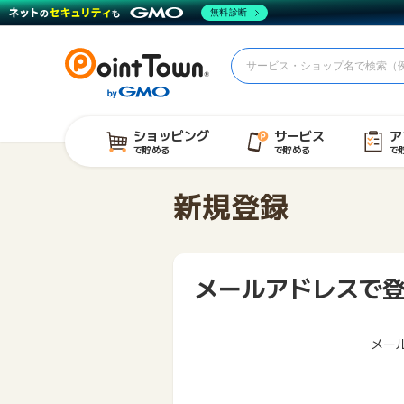
無料診断
ショッピング
サービス
ア
で貯める
で貯める
で
新規登録
メールアドレスで
メー