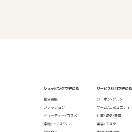
ショッピングで貯める
サービス利用で貯める
総合通販
クーポン/グルメ
ファッション
ゲーム/コミュニティ
ビューティー/コスメ
仕事/資格/教育
家電/PC/スマホ
美容/エステ
健康食品
金融/資産運用