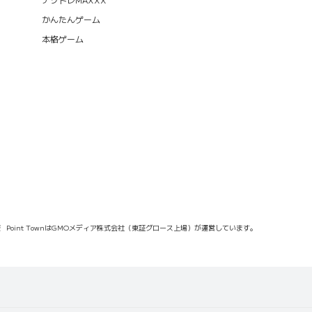
かんたんゲーム
本格ゲーム
報
Point TownはGMOメディア株式会社（東証グロース上場）が運営しています。