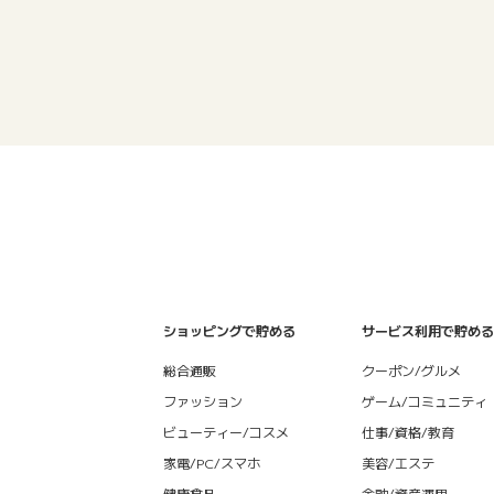
ショッピングで貯める
サービス利用で貯める
総合通販
クーポン/グルメ
ファッション
ゲーム/コミュニティ
ビューティー/コスメ
仕事/資格/教育
家電/PC/スマホ
美容/エステ
健康食品
金融/資産運用