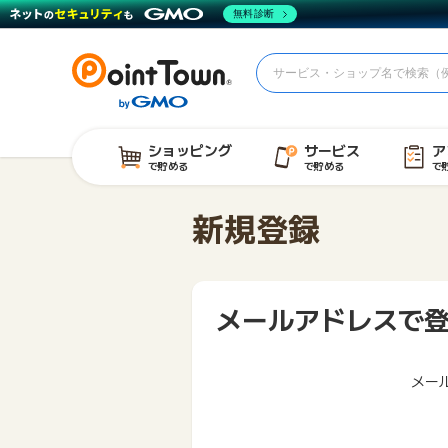
無料診断
ショッピング
サービス
ア
で貯める
で貯める
で
新規登録
メールアドレスで
メー