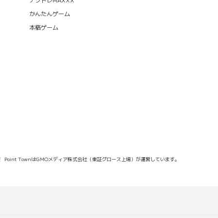
かんたんゲーム
本格ゲーム
報
Point TownはGMOメディア株式会社（東証グロース上場）が運営しています。