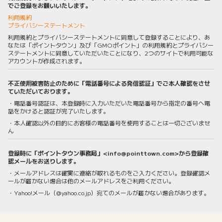
でご登録をお願いいたします。
利用規約
プライバシーステートメント
利用規約とプライバシーステートメントに同意して登録することにより、あ
なたは「ポイントタウン」及び「GMOポイント」の利用規約とプライバシー
ステートメントに同意していただいたことになり、2つのサイトで利用可能な
アカウントが作成されます。
不正使用被害防止のために「電話番号による発信認証」でご本人確認をさせ
ていただいております。
・電話番号認証は、本登録時に入力いただいた電話番号から指定の番号へ電
話をかけると認証が完了いたします。
・本人確認以外の目的にお客様の電話番号を使用することは一切ございませ
ん
登録時に「ポイントタウン事務局」<info@pointtown.com>から登録確
認メールをお送りします。
・メールアドレスは確実に連絡が取れるものをご入力ください。登録確認メ
ールが届かない場合は他のメールアドレスをご利用ください。
・Yahoo!メール（@yahoo.co.jp）宛てのメールが届かない場合があります。