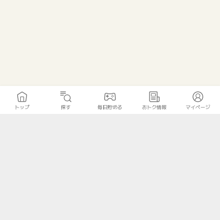
トップ
探す
毎日貯める
おトク情報
マイページ
トップ
探す
毎日貯める
おトク情報
マイページ
無料診断