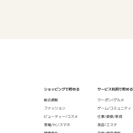
ショッピングで貯める
サービス利用で貯める
総合通販
クーポン/グルメ
ファッション
ゲーム/コミュニティ
ビューティー/コスメ
仕事/資格/教育
家電/PC/スマホ
美容/エステ
健康食品
金融/資産運用