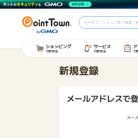
無料診断
ショッピング
サービス
ア
で貯める
で貯める
で
新規登録
メールアドレスで
メー