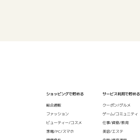
ショッピングで貯める
サービス利用で貯める
総合通販
クーポン/グルメ
ファッション
ゲーム/コミュニティ
ビューティー/コスメ
仕事/資格/教育
家電/PC/スマホ
美容/エステ
健康食品
金融/資産運用