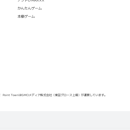
かんたんゲーム
本格ゲーム
報
Point TownはGMOメディア株式会社（東証グロース上場）が運営しています。