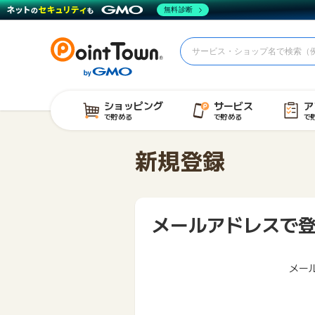
無料診断
ショッピング
サービス
ア
で貯める
で貯める
で
新規登録
メールアドレスで
メー