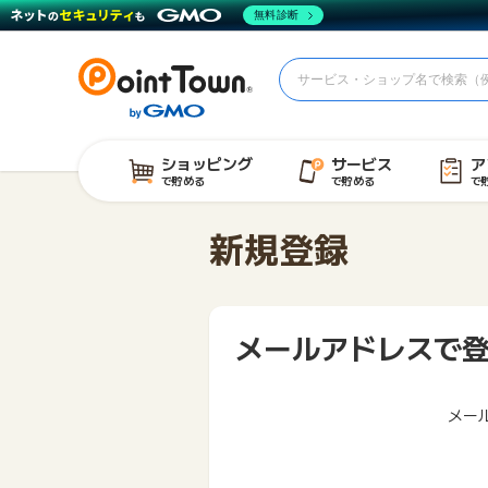
無料診断
ショッピング
サービス
ア
で貯める
で貯める
で
新規登録
メールアドレスで
メー