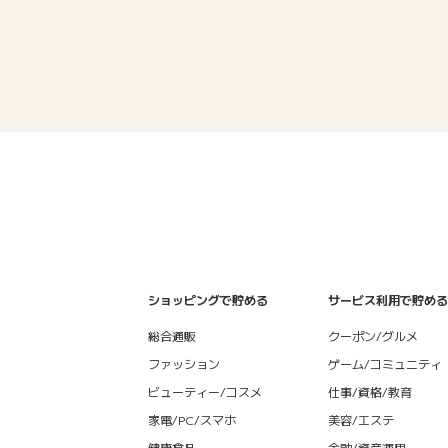
ショッピングで貯める
サービス利用で貯める
総合通販
クーポン/グルメ
ファッション
ゲーム/コミュニティ
ビューティー/コスメ
仕事/資格/教育
家電/PC/スマホ
美容/エステ
健康食品
金融/資産運用