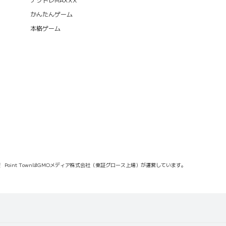
かんたんゲーム
本格ゲーム
報
Point TownはGMOメディア株式会社（東証グロース上場）が運営しています。