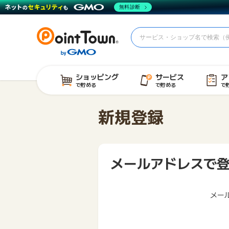
無料診断
ショッピング
サービス
ア
で貯める
で貯める
で
新規登録
メールアドレスで
メー