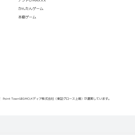
かんたんゲーム
本格ゲーム
報
Point TownはGMOメディア株式会社（東証グロース上場）が運営しています。