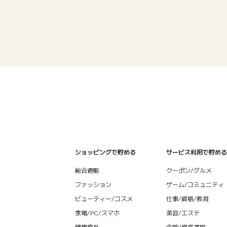
ショッピングで貯める
サービス利用で貯める
総合通販
クーポン/グルメ
ファッション
ゲーム/コミュニティ
ビューティー/コスメ
仕事/資格/教育
家電/PC/スマホ
美容/エステ
健康食品
金融/資産運用