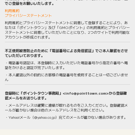
でご登録をお願いいたします。
利用規約
プライバシーステートメント
利用規約とプライバシーステートメントに同意して登録することにより、あ
なたは「ポイントタウン」及び「GMOポイント」の利用規約とプライバシー
ステートメントに同意していただいたことになり、2つのサイトで利用可能な
アカウントが作成されます。
不正使用被害防止のために「電話番号による発信認証」でご本人確認をさせ
ていただいております。
・電話番号認証は、本登録時に入力いただいた電話番号から指定の番号へ電
話をかけると認証が完了いたします。
・本人確認以外の目的にお客様の電話番号を使用することは一切ございませ
ん
登録時に「ポイントタウン事務局」<info@pointtown.com>から登録確
認メールをお送りします。
・メールアドレスは確実に連絡が取れるものをご入力ください。登録確認メ
ールが届かない場合は他のメールアドレスをご利用ください。
・Yahoo!メール（@yahoo.co.jp）宛てのメールが届かない場合があります。