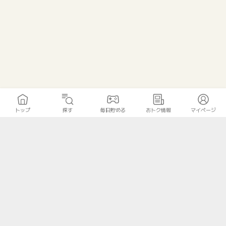
トップ
探す
毎日貯める
おトク情報
マイページ
トップ
探す
毎日貯める
おトク情報
マイページ
無料診断