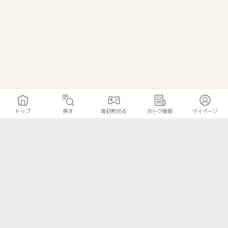
トップ
探す
毎日貯める
おトク情報
マイページ
トップ
探す
毎日貯める
おトク情報
マイページ
無料診断