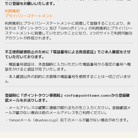
でご登録をお願いいたします。
利用規約
プライバシーステートメント
利用規約とプライバシーステートメントに同意して登録することにより、あ
なたは「ポイントタウン」及び「GMOポイント」の利用規約とプライバシー
ステートメントに同意していただいたことになり、2つのサイトで利用可能な
アカウントが作成されます。
不正使用被害防止のために「電話番号による発信認証」でご本人確認をさせ
ていただいております。
・電話番号認証は、本登録時に入力いただいた電話番号から指定の番号へ電
話をかけると認証が完了いたします。
・本人確認以外の目的にお客様の電話番号を使用することは一切ございませ
ん
登録時に「ポイントタウン事務局」<info@pointtown.com>から登録確
認メールをお送りします。
・メールアドレスは確実に連絡が取れるものをご入力ください。登録確認メ
ールが届かない場合は他のメールアドレスをご利用ください。
・Yahoo!メール（@yahoo.co.jp）宛てのメールが届かない場合があります。