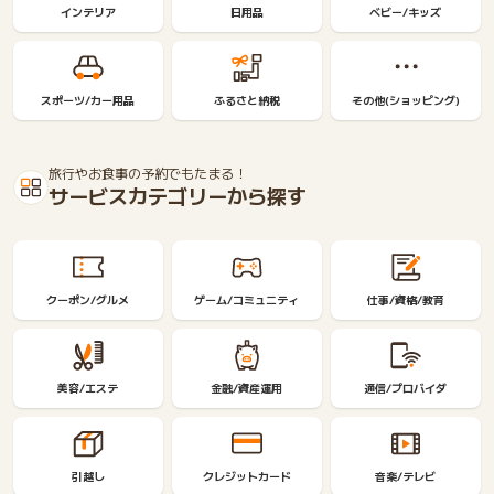
インテリア
日用品
ベビー/キッズ
スポーツ/カー用品
ふるさと納税
その他(ショッピング)
旅行やお食事の予約でもたまる！
サービスカテゴリーから探す
クーポン/グルメ
ゲーム/コミュニティ
仕事/資格/教育
美容/エステ
金融/資産運用
通信/プロバイダ
引越し
クレジットカード
音楽/テレビ