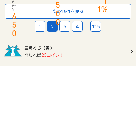
1
（フ
3
座
5
ト
7
1%
ァ
開
0
（新
0
次の15件を見る
ー
設」
6
規
ス
0
5
会
ト
1
2
3
4
…
115
員
ス
0
登
プ
録）
ー
ン）
三角くじ（青）
当たれば
25コイン！