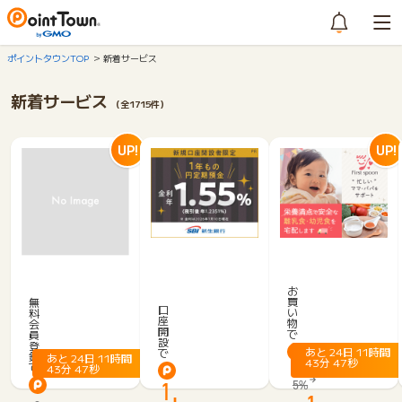
ポイントタウンTOP
新着サービス
新着サービス
（全1715件）
UP!
UP!
離
京
乳
S
急
食
B
お
プ
買
宅
無
I
口
い
料
レ
配
座
新
物
会
ミ
開
で
員
サ
生
設
登
ア
あと
24
日
11
時間
で
ー
銀
録
あと
24
日
11
時間
43
分
47
秒
ポ
で
43
分
47
秒
ビ
7.
行
イ
1,
5%
ス
「口
ン