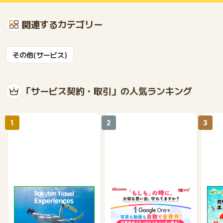
関連するカテゴリー
その他(サービス)
「サービス契約・取引」の人気ランキング
1
2
3
楽天トラベル観光体験
爆アゲセレクション（ド
【ネ
コモ｜Google One）
買取
2.5%
500