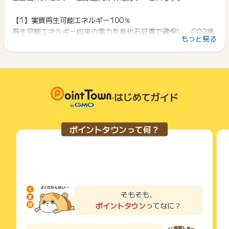
※本キャンペーンページ以外からのお申込み
原則として広告主側のポイント等を利用して支払われた金額分
ポイントタウンに戻り、「 サイトへ行ってポイントGET 」ボ
※契約に至らなかった場合
につきましては、ポイントタウンのポイント獲得の対象には含
タンを押してからご利用ください。
【1】実質再生可能エネルギー100％
※Q.ENESTでんきが直接供給するエリア以外は対象外となりま
まれません。
再生可能エネルギー由来の電力を非化石証書で確保し、CO2排
す（国内の離島と沖縄県内）
広告主が運営しているサービスの都合もしくは会員様の都合で
下記の事項に該当する場合、広告主側で対象外とみなし、「獲
もっと見る
※以下プラン以外のお申込みは対象外となります
出量ゼロに相当する電気を提供
商品の交換や一部でもキャンセルされた場合、ポイントが無効
得無効」となる可能性があります。
（対象商材：Qベーシックプラン）
になる可能性もございます。
【2】基本料金が大手電力会社の約50％
・同一端末や同一世帯で、繰り返し利用不可のサービス・お買
※引っ越し先住所地でのお申し込み
各サービス・お買い物の獲得ポイントや獲得条件、キャンペー
お住まいの地域の一般的な電力事業者と比べて、基本料金が半
い物を複数回ご利用された場合
※3か月以内にお引越しの予定があるお客様のお申し込み
ン期間が予告なしに変更される場合がございますが、ご利用さ
・他のポイントサイトや比較サイト、検索サイトなどを経由し
額設定！
※不備・不正・虚偽・重複・いたずら・キャンセル
れた時点の条件が適用されます。
て一度でも同サービス・お買い物を利用されたことがある場合
【3】電力量料金（使用量に応じた料金）が一律
※その他お申込内容に不備がある場合
条件を達成しているかどうかは各広告主ではなく、代理店が行
はじめてガイド
ご利用前には、Cookieの削除をおこなっていただくことを推奨
使用量の増減によって単価が上がらない「一律料金」。使用量
っているため、広告主はポイントに関する詳細を把握しており
します。
【お問い合わせについて】
が多い家庭ほど割安になる設計。
ません。
非承認理由の調査依頼期限：条件達成日から90日以内
【4】契約期間の縛りなし／解約手数料0円
そのため、ポイントタウンのポイントに関するお問い合わせを
サービス・お買い物利用時にお電話など2つ以上の申し込み方
ポイントタウンって何？
獲得予定ポイントに反映されない場合の調査依頼期限：お申込
広告主様に直接行わないようお願いいたします。
最低契約期間や違約金はなく、気軽に切り替え・解約できま
法がある場合、必ずサイト上のWEBフォームからお申し込みく
み日から90日以内
掲載中のプログラムの掲載終了日はあくまで予定となってお
ださい。
す。
り、急遽終了となる場合がございます。
各サービス・お買い物に掲載されている獲得条件を必ずよくお
調査時必要項目：申込日時／氏名／メールアドレス
広告に遷移しない場合は掲載が終了となっておりポイントが獲
読みください。
得できませんので、ご注意くださいませ。
※ポイントに関するお問い合わせは、
ポイントタウンのサポート
お申し込みやお買い物後、利用したサイトから送られる購入完
までお問い合わせください。ポイントについて、広告主に直接
了などのメールは、ポイント獲得するまで必ず保管してくださ
そもそも、
お問い合わせをした場合、ポイント獲得対象外となる場合がご
い。
ざいます。
ポイントタウン
ってなに？
獲得待ち・獲得失敗の状態でお問い合わせされる際に、該当の
メールを送っていただく場合がございます。
そのため、紛失・破棄された場合は対応いたしかねますので、