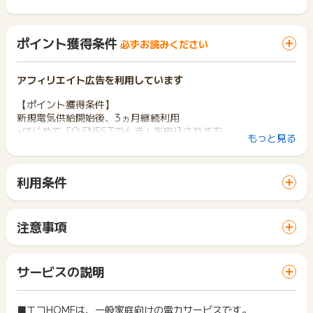
ポイント獲得条件
必ずお読みください
アフィリエイト広告を利用しています
【ポイント獲得条件】
新規電気供給開始後、3ヵ月継続利用
※はじめて「Q.ENESTでんき」を申込される方
もっと見る
※対象プラン：Qベーシックプラン
※でんき供給開始月を起算月として3か月経過の月末時点でエコ
Homeプランのご利用を継続されている方
利用条件
※供給開始月を起算月として4か月目に獲得承認をします
「 サイトへ行ってポイントGET 」ボタンから広告主サイトを
※引っ越し先住所地でのお申し込みはお断りをしております
訪問し、ご利用ください。
※3か月以内にお引越しの予定があるお客様のお申し込みはお断
サイトに移動してからお申し込みやお買い物が完了するまでの
りをしております
注意事項
間に、同じブラウザ（※）で他のサイトに移動した場合はポイン
ポイントの獲得の対象となるのは、税抜き・送料抜き価格とな
ト獲得ができません。
【ポイント獲得対象外条件】
ります。
「 サイトへ行ってポイントGET 」ボタンを押した時とサービ
※でんき供給開始月を起算として3か月未満での解約
一部のサービスにつきましては、1商品につき10円単位の金額
サービスの説明
ス・お買い物利用時で、デバイス・ブラウザが異なる場合はポ
※新規お申込み日から申込み不備等の理由により90日以内にQ.E
は切り捨てとなります。
イント獲得ができません。
NESTでんきの供給開始が確認できなかった場合
ポイント獲得が1ポイント未満のものは切り捨てとなり、ポイ
※お申し込みがWebで完結できない場合
ント履歴には記載されません。
■エコHOMEは、一般家庭向けの電力サービスです。
2回以上同じお買い物・サービスをご利用される場合は、毎回