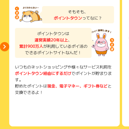
リーランスプランは案件保証が5万円分以上あり、必ず実務経
お申し込みやお買い物後、利用したサイトから送られる購入完
験ができます
了などのメールは、ポイント獲得するまで必ず保管してくださ
そもそも、
い。
特長③「人気のフリーランス特化型プラン」：案件保証10万円
ポイントタウン
ってなに？
獲得待ち・獲得失敗の状態でお問い合わせされる際に、該当の
分に加え、独立に必要なサポートが充実。「副業から初めてゆ
メールを送っていただく場合がございます。
くゆくはフリーランスへ」という方も選ばれています。
そのため、紛失・破棄された場合は対応いたしかねますので、
ポイントタウンは
ご注意ください。
運営実績20年以上
、
累計900万人
が利用しているポイ活の
(※) SafariやChromeなどwebサイトを表示するアプリのこと
できるポイントサイトなんだ！
いつものネットショッピングや様々なサービス利用を
ポイントタウン経由にするだけ
でポイントが貯まりま
す。
貯めたポイントは
現金、電子マネー、ギフト券など
と
交換できるよ！