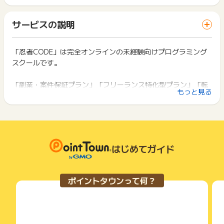
ポイントの獲得の対象となるのは、税抜き・送料抜き価格とな
ト獲得ができません。
ります。
「 サイトへ行ってポイントGET 」ボタンを押した時とサービ
【お問い合わせ必要情報】
一部のサービスにつきましては、1商品につき10円単位の金額
サービスの説明
ス・お買い物利用時で、デバイス・ブラウザが異なる場合はポ
・お問い合わせ内容
は切り捨てとなります。
イント獲得ができません。
・識別子
ポイント獲得が1ポイント未満のものは切り捨てとなり、ポイ
・広告ID、広告名
ント履歴には記載されません。
「忍者CODE」は完全オンラインの未経験向けプログラミング
2回以上同じお買い物・サービスをご利用される場合は、毎回
・登録メールアドレス
原則として広告主側のポイント等を利用して支払われた金額分
スクールです。
ポイントタウンに戻り、「 サイトへ行ってポイントGET 」ボ
・申込者氏名
につきましては、ポイントタウンのポイント獲得の対象には含
タンを押してからご利用ください。
・申込日
まれません。
「副業・案件保証プラン」「フリーランス特化型プラン」「転
・注文完了メール
広告主が運営しているサービスの都合もしくは会員様の都合で
下記の事項に該当する場合、広告主側で対象外とみなし、「獲
もっと見る
職支援プラン」など、
商品の交換や一部でもキャンセルされた場合、ポイントが無効
得無効」となる可能性があります。
※ポイントに関するお問い合わせは、
ポイントタウンのサポート
になる可能性もございます。
目的別であなたにぴったりなサポートが付いたプランがござい
・同一端末や同一世帯で、繰り返し利用不可のサービス・お買
までお問い合わせください。ポイントについて、広告主に直接
各サービス・お買い物の獲得ポイントや獲得条件、キャンペー
ます。
い物を複数回ご利用された場合
お問い合わせをした場合、ポイント獲得対象外となる場合がご
ン期間が予告なしに変更される場合がございますが、ご利用さ
・他のポイントサイトや比較サイト、検索サイトなどを経由し
ざいます。
れた時点の条件が適用されます。
て一度でも同サービス・お買い物を利用されたことがある場合
豊富なコースも特徴で、HTML、CSS、Python、Java、Rub
条件を達成しているかどうかは各広告主ではなく、代理店が行
はじめてガイド
ご利用前には、Cookieの削除をおこなっていただくことを推奨
y、WEBデザイン、動画編集と幅広い内容から選んで学ぶこと
っているため、広告主はポイントに関する詳細を把握しており
します。
ができます。
ません。
そのため、ポイントタウンのポイントに関するお問い合わせを
サービス・お買い物利用時にお電話など2つ以上の申し込み方
ポイントタウンって何？
広告主様に直接行わないようお願いいたします。
特長①「受講期限・サポートが無期限」：受講期限・サポート
法がある場合、必ずサイト上のWEBフォームからお申し込みく
掲載中のプログラムの掲載終了日はあくまで予定となってお
ださい。
期限ともに無期限のため、忙しい方でも自分のペースで学習を
り、急遽終了となる場合がございます。
各サービス・お買い物に掲載されている獲得条件を必ずよくお
進められます
広告に遷移しない場合は掲載が終了となっておりポイントが獲
読みください。
特長②「案件保証5万円分以上」：副業・案件保証プランとフ
得できませんので、ご注意くださいませ。