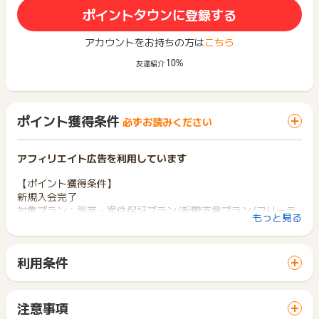
ポイントタウンに登録する
アカウントをお持ちの方は
こちら
10%
友達紹介
ポイント獲得条件
必ずお読みください
アフィリエイト広告を利用しています
【ポイント獲得条件】
新規入会完了
対象プラン：副業・案件保証プラン/転職支援プラン/フリーラ
もっと見る
ンス特化型プラン
※はじめて忍者CODEのサービスをご利用される方
※新規講座申し込み後入金完了した方
利用条件
「 サイトへ行ってポイントGET 」ボタンから広告主サイトを
【ポイント獲得対象外条件】
訪問し、ご利用ください。
※過去に「忍者CODE」をご購入したことがある方
サイトに移動してからお申し込みやお買い物が完了するまでの
※不備・不正・虚偽・重複・いたずら・キャンセル・未入金
注意事項
間に、同じブラウザ（※）で他のサイトに移動した場合はポイン
※その他お申込内容に不備がある場合