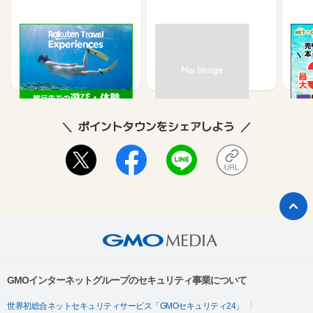
楽天トラベル観光体験
高速バスドットコム
【ネ
買取
2.5%
1.3%
ポイントタウンをシェアしよう
GMOインターネットグループのセキュリティ事業について
世界初総合ネットセキュリティサービス「GMOセキュリティ24」