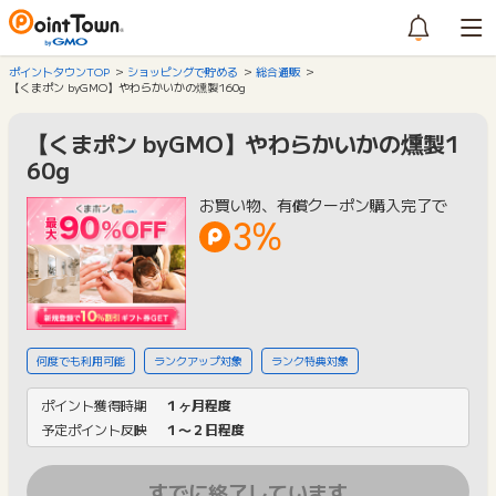
ポイントタウンTOP
ショッピングで貯める
総合通販
【くまポン byGMO】やわらかいかの燻製160g
【くまポン byGMO】やわらかいかの燻製1
60g
お買い物、有償クーポン購入完了で
3%
何度でも利用可能
ランクアップ対象
ランク特典対象
ポイント獲得時期
１ヶ月程度
予定ポイント反映
１〜２日程度
すでに終了しています