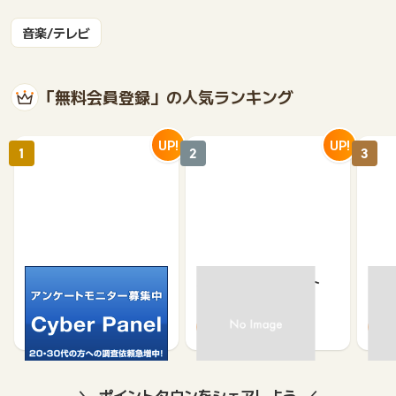
音楽/テレビ
「無料会員登録」の人気ランキング
UP!
UP!
1
2
3
サイバーパネル
京急プレミアポイント
【無
（新規会員登録）
（キ
750
650
500
370
ポイントタウンをシェアしよう