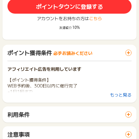
ポイントタウンに登録する
アカウントをお持ちの方は
こちら
10%
友達紹介
ポイント獲得条件
必ずお読みください
アフィリエイト広告を利用しています
【ポイント獲得条件】
WEB予約後、300日以内に催行完了
※1日1回まで
もっと見る
※予約から、キャンセルせずに催行を完了された方
※対象商品のご予約をされた方
※ホテル（https://travel.buyma.com/hotel/ または http
利用条件
s://travel.buyma.com/service/hotels/）配下の商品は対象
「 申込をしてポイントGET 」ボタンから広告主サイトを訪問
外
し、ご利用ください。
サイトに移動してからお申し込みやお買い物が完了するまでの
【ポイント獲得対象外条件】
注意事項
間に、同じブラウザ（※）で他のサイトに移動した場合はポイン
※遷移先サイト経由でお申し込み完了されなかった場合