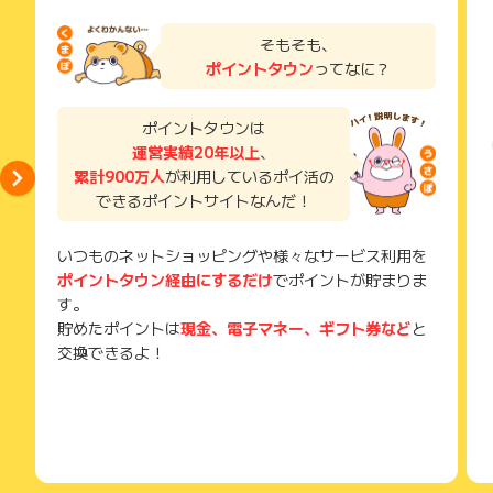
ざいます。
お申し込みやお買い物後、利用したサイトから送られる購入完
了などのメールは、ポイント獲得するまで必ず保管してくださ
そもそも、
い。
ポイントタウン
ってなに？
獲得待ち・獲得失敗の状態でお問い合わせされる際に、該当の
メールを送っていただく場合がございます。
そのため、紛失・破棄された場合は対応いたしかねますので、
ポイントタウンは
ご注意ください。
運営実績20年以上
、
累計900万人
が利用しているポイ活の
(※) SafariやChromeなどwebサイトを表示するアプリのこと
できるポイントサイトなんだ！
いつものネットショッピングや様々なサービス利用を
ポイントタウン経由にするだけ
でポイントが貯まりま
す。
貯めたポイントは
現金、電子マネー、ギフト券など
と
交換できるよ！