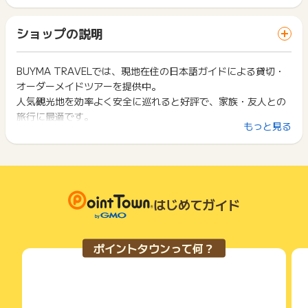
ポイントの獲得の対象となるのは、税抜き・送料抜き価格とな
ト獲得ができません。
※ブラウザの設定で、Javascript、クッキーがオフとなってい
ります。
「 申込をしてポイントGET 」ボタンを押した時とサービス・
る場合
一部のサービスにつきましては、1商品につき10円単位の金額
ショップの説明
お買い物利用時で、デバイス・ブラウザが異なる場合はポイン
※クーポン、自社ポイントご利用金額分は対象外
は切り捨てとなります。
ト獲得ができません。
※日本語以外の言語に切り替えた場合
ポイント獲得が1ポイント未満のものは切り捨てとなり、ポイ
※対象商品以外のご予約
ント履歴には記載されません。
BUYMA TRAVELでは、現地在住の日本語ガイドによる貸切・
2回以上同じお買い物・サービスをご利用される場合は、毎回
※ホテル（https://travel.buyma.com/hotel/ または http
原則として広告主側のポイント等を利用して支払われた金額分
オーダーメイドツアーを提供中。
ポイントタウンに戻り、「 申込をしてポイントGET 」ボタン
s://travel.buyma.com/service/hotels/）配下の商品を予約
につきましては、ポイントタウンのポイント獲得の対象には含
を押してからご利用ください。
人気観光地を効率よく安全に巡れると好評で、家族・友人との
した場合
まれません。
旅行に最適です。
※不備・不正・虚偽・重複・いたずら・キャンセル・未入金
広告主が運営しているサービスの都合もしくは会員様の都合で
下記の事項に該当する場合、広告主側で対象外とみなし、「獲
もっと見る
※その他お申込内容に不備がある場合
予約後の相談・カスタマイズも可能です。
商品の交換や一部でもキャンセルされた場合、ポイントが無効
得無効」となる可能性があります。
になる可能性もございます。
・同一端末や同一世帯で、繰り返し利用不可のサービス・お買
【お問い合わせ必要情報】
各サービス・お買い物の獲得ポイントや獲得条件、キャンペー
い物を複数回ご利用された場合
・お問い合わせ内容
ン期間が予告なしに変更される場合がございますが、ご利用さ
・他のポイントサイトや比較サイト、検索サイトなどを経由し
・識別子
れた時点の条件が適用されます。
て一度でも同サービス・お買い物を利用されたことがある場合
・広告ID、広告名
条件を達成しているかどうかは各広告主ではなく、代理店が行
はじめてガイド
ご利用前には、Cookieの削除をおこなっていただくことを推奨
・登録メールアドレス
っているため、広告主はポイントに関する詳細を把握しており
します。
・申込者氏名
ません。
・申込日
そのため、ポイントタウンのポイントに関するお問い合わせを
サービス・お買い物利用時にお電話など2つ以上の申し込み方
ポイントタウンって何？
・注文完了メール
広告主様に直接行わないようお願いいたします。
法がある場合、必ずサイト上のWEBフォームからお申し込みく
掲載中のプログラムの掲載終了日はあくまで予定となってお
ださい。
※ポイントに関するお問い合わせは、
ポイントタウンのサポート
り、急遽終了となる場合がございます。
各サービス・お買い物に掲載されている獲得条件を必ずよくお
までお問い合わせください。ポイントについて、広告主に直接
広告に遷移しない場合は掲載が終了となっておりポイントが獲
読みください。
お問い合わせをした場合、ポイント獲得対象外となる場合がご
得できませんので、ご注意くださいませ。