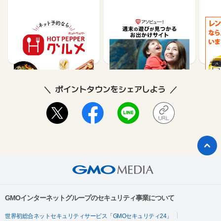
【ホットペッパーグル
遊び予約／レジャーチケ
じゃ
メ】レストラン予約
ット購入サイト「アソビ
ュー！」
85
1.5%
ポイントタウンをシェアしよう
GMOインターネットグループのセキュリティ事業について
世界初総合ネットセキュリティサービス「GMOセキュリティ24」