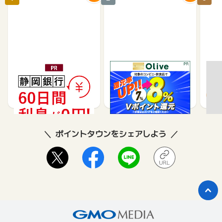
静岡銀行カードローンSE
※合計最大68,400円相当
【過
LECA（セレカ）
※【SMBC】Oliveフレキ
ＦＪ
シブルペイ ゴールド
35,000
14,000
26,250
8,500
8
ポイントタウンをシェアしよう