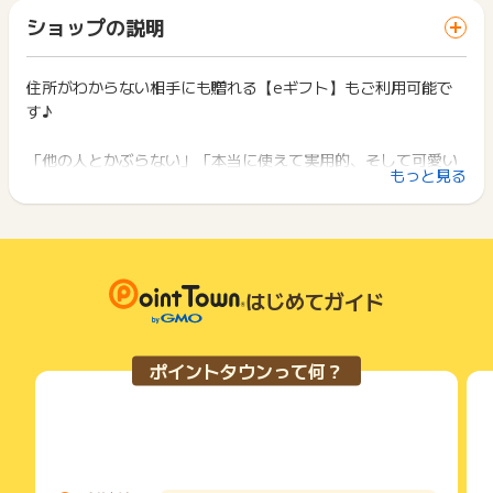
「 ショッピングでポイントGET 」ボタンを押した時とサービ
※本ページ以外からのご購入
一部のサービスにつきましては、1商品につき10円単位の金額
ショップの説明
ス・お買い物利用時で、デバイス・ブラウザが異なる場合はポ
※不備・不正・虚偽・重複・いたずら・キャンセル・返品
は切り捨てとなります。
イント獲得ができません。
※その他お申込内容に不備がある場合
ポイント獲得が1ポイント未満のものは切り捨てとなり、ポイ
※銀行振込での決済は対象外
ント履歴には記載されません。
住所がわからない相手にも贈れる【eギフト】もご利用可能で
2回以上同じお買い物・サービスをご利用される場合は、毎回
原則として広告主側のポイント等を利用して支払われた金額分
す♪
ポイントタウンに戻り、「 ショッピングでポイントGET 」ボ
【広告の使い方】
につきましては、ポイントタウンのポイント獲得の対象には含
タンを押してからご利用ください。
広告サイトへアクセス→商品選択→お支払いページへ進むをク
まれません。
「他の人とかぶらない」「本当に使えて実用的、そして可愛い
リック→お客様情報入力→今すぐ払う/ご注文完了をクリック→
広告主が運営しているサービスの都合もしくは会員様の都合で
下記の事項に該当する場合、広告主側で対象外とみなし、「獲
もっと見る
商品の購入完了で成果！
♡」
商品の交換や一部でもキャンセルされた場合、ポイントが無効
得無効」となる可能性があります。
になる可能性もございます。
出産祝い・内祝いにぴったりなギフトをご提案しています。
・同一端末や同一世帯で、繰り返し利用不可のサービス・お買
【お問い合わせ必要情報】
各サービス・お買い物の獲得ポイントや獲得条件、キャンペー
い物を複数回ご利用された場合
・お問い合わせ内容
ン期間が予告なしに変更される場合がございますが、ご利用さ
・他のポイントサイトや比較サイト、検索サイトなどを経由し
日々の子育てを笑顔にする便利グッズやdoddlをはじめとする
・識別子
れた時点の条件が適用されます。
て一度でも同サービス・お買い物を利用されたことがある場合
海外ベビーグッズ、
・広告ID、広告名
条件を達成しているかどうかは各広告主ではなく、代理店が行
はじめてガイド
ご利用前には、Cookieの削除をおこなっていただくことを推奨
知育に繋がるおしゃれ玩具など取り揃えております。
・登録メールアドレス
っているため、広告主はポイントに関する詳細を把握しており
します。
・申込者氏名
ません。
・申込日
ご自宅用に贈り物にぜひご検討ください。
そのため、ポイントタウンのポイントに関するお問い合わせを
サービス・お買い物利用時にお電話など2つ以上の申し込み方
ポイントタウンって何？
・注文完了メール
広告主様に直接行わないようお願いいたします。
法がある場合、必ずサイト上のWEBフォームからお申し込みく
掲載中のプログラムの掲載終了日はあくまで予定となってお
ださい。
※ポイントに関するお問い合わせは、
ポイントタウンのサポート
り、急遽終了となる場合がございます。
各サービス・お買い物に掲載されている獲得条件を必ずよくお
までお問い合わせください。ポイントについて、広告主に直接
広告に遷移しない場合は掲載が終了となっておりポイントが獲
読みください。
お問い合わせをした場合、ポイント獲得対象外となる場合がご
得できませんので、ご注意くださいませ。
ざいます。
お申し込みやお買い物後、利用したサイトから送られる購入完