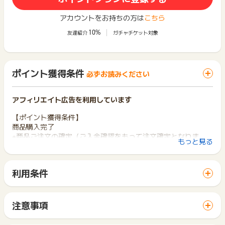
アカウントをお持ちの方は
こちら
10%
友達紹介
ガチャチケット対象
ポイント獲得条件
必ずお読みください
アフィリエイト広告を利用しています
【ポイント獲得条件】
商品購入完了
※商品ご注文の確定（ご入金確認をもって注文確定となりま
もっと見る
す。）
【ポイント獲得対象外条件】
利用条件
※ご入金が確認できず、購入が確定しない場合
「 ショッピングでポイントGET 」ボタンから広告主サイトを
※ご住所の不備、長期不在などで商品のお届けができなかった場
訪問し、ご利用ください。
合
サイトに移動してからお申し込みやお買い物が完了するまでの
※注文キャンセル（クーリングオフ）
注意事項
間に、同じブラウザ（※）で他のサイトに移動した場合はポイン
※サイト内でセール開催中やクーポン利用等で割引された部分の
ポイントの獲得の対象となるのは、税抜き・送料抜き価格とな
ト獲得ができません。
価格（値引き分）、送料はポイント対象外
ります。