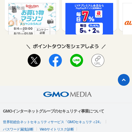
楽天市場
Yahoo!ショッピング
au 
（旧：
1%
1%
ポイントタウンをシェアしよう
GMOインターネットグループのセキュリティ事業について
世界初総合ネットセキュリティサービス「GMOセキュリティ24」
パスワード漏洩診断
Webサイトリスク診断