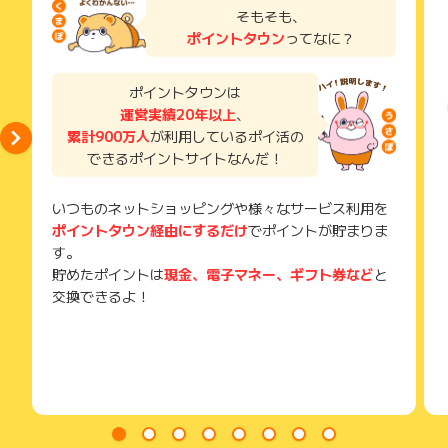
了などのメールは、ポイント獲得するまで必ず保管してくださ
そもそも、
い。
ポイントタウン
ってなに？
獲得待ち・獲得失敗の状態でお問い合わせされる際に、該当の
メールを送っていただく場合がございます。
そのため、紛失・破棄された場合は対応いたしかねますので、
ポイントタウンは
ご注意ください。
運営実績20年以上
、
累計900万人
が利用しているポイ活の
(※) SafariやChromeなどwebサイトを表示するアプリのこと
できるポイントサイトなんだ！
いつものネットショッピングや様々なサービス利用を
ポイントタウン経由にするだけ
でポイントが貯まりま
す。
貯めたポイントは
現金、電子マネー、ギフト券など
と
交換できるよ！