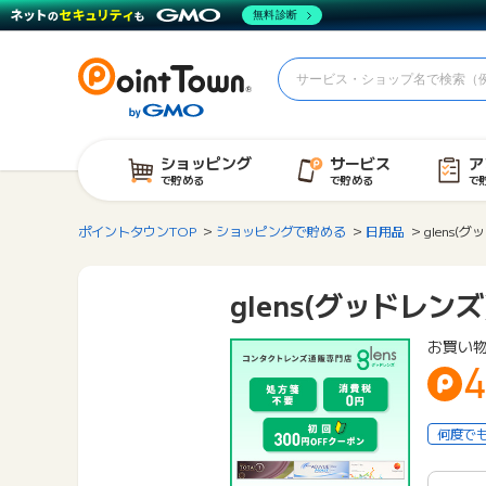
無料診断
ショッピング
サービス
ア
で貯める
で貯める
で
ポイントタウンTOP
ショッピングで貯める
日用品
glens(
glens(グッドレンズ
お買い
4
何度で