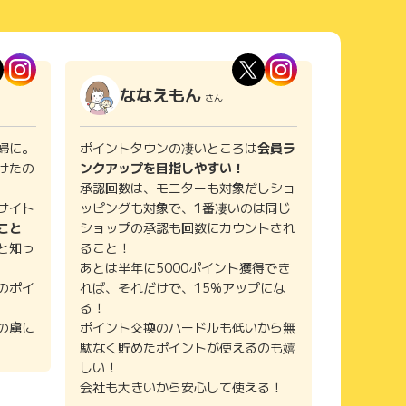
ななえもん
さん
婦に。
ポイントタウンの凄いところは
会員ラ
けたの
ンクアップを目指しやすい！
承認回数は、モニターも対象だしショ
サイト
ッピングも対象で、1番凄いのは同じ
こと
ショップの承認も回数にカウントされ
と知っ
ること！
あとは半年に5000ポイント獲得でき
のポイ
れば、それだけで、15%アップにな
る！
の虜に
ポイント交換のハードルも低いから無
駄なく貯めたポイントが使えるのも嬉
しい！
会社も大きいから安心して使える！