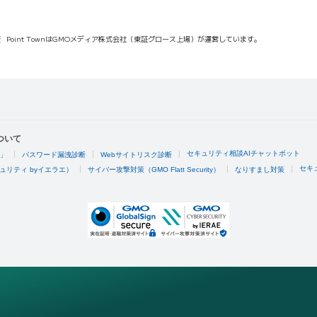
報
Point TownはGMOメディア株式会社（東証グロース上場）が運営しています。
ついて
セキュリティ相談AIチャットボット
4」
パスワード漏洩診断
Webサイトリスク診断
セキ
ュリティ byイエラエ）
サイバー攻撃対策（GMO Flatt Security）
なりすまし対策