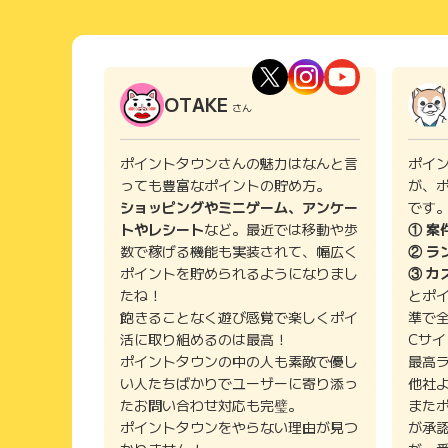
OTAKE
さん
ポイントタウンさんの魅力はなんと言
ポイ
っても豊富なポイントの貯め方。
が、
ショッピングやミニゲーム、アンケー
です
トやレシート
など。最近では移動や歩
① 案
数で稼げる機能も実装されて、幅広く
② ラ
ポイントを貯められるようになりまし
③ カ
たね！
とポ
飽きることなく遊び感覚で楽しくポイ
準で
活に取り組めるのは最高！
Cサ
ポイントタウンの中の人も素敵で優し
最高
い人たちばかりでユーザーに寄り添っ
他社
たお問い合わせ対応も完璧。
また
ポイントタウンをやらない理由が見つ
が承