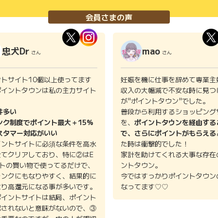
会員さまの声
忠犬Dr
mao
さん
さん
ントサイト10個以上使ってます
妊娠を機に仕事を辞めて専業主
ポイントタウンは私の主力サイト
収入の大幅減で不安な時に見つ
。
が"ポイントタウン"でした。
件多い
普段から利用するショッピング
ンク制度でポイント最大＋15%
を、
ポイントタウンを経由する
スタマー対応がいい
で、さらにポイントがもらえる
イントサイトに必須な条件を高水
た時は衝撃的でした！
全てクリアしており、特に②はE
家計を助けてくれる大事な存在
イトの買い物で使ってるだけで、
ントタウン。
ランクにもなりやすく、結果的に
今ではすっかりポイントタウン
より高還元になる事が多いです。
なってます♡♡
ポイントサイトは結局、ポイント
認されないと意味がないので、③