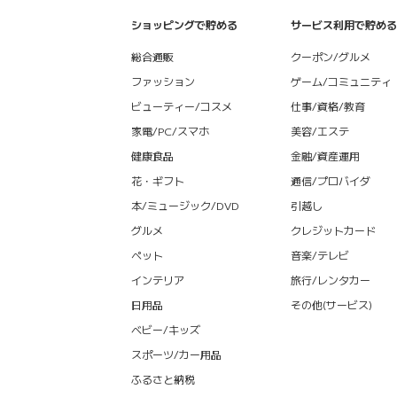
ショッピングで貯める
サービス利用で貯める
総合通販
クーポン/グルメ
ファッション
ゲーム/コミュニティ
ビューティー/コスメ
仕事/資格/教育
家電/PC/スマホ
美容/エステ
健康食品
金融/資産運用
花・ギフト
通信/プロバイダ
本/ミュージック/DVD
引越し
グルメ
クレジットカード
ペット
音楽/テレビ
インテリア
旅行/レンタカー
日用品
その他(サービス)
ベビー/キッズ
スポーツ/カー用品
ふるさと納税