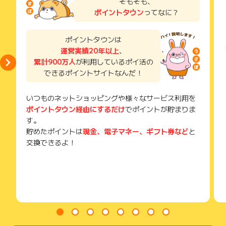
そもそも、
い。
ポイントタウン
ってなに？
獲得待ち・獲得失敗の状態でお問い合わせされる際に、該当の
メールを送っていただく場合がございます。
そのため、紛失・破棄された場合は対応いたしかねますので、
ポイントタウンは
ご注意ください。
運営実績20年以上
、
累計900万人
が利用しているポイ活の
(※) SafariやChromeなどwebサイトを表示するアプリのこと
できるポイントサイトなんだ！
いつものネットショッピングや様々なサービス利用を
ポイントタウン経由にするだけ
でポイントが貯まりま
す。
貯めたポイントは
現金、電子マネー、ギフト券など
と
交換できるよ！