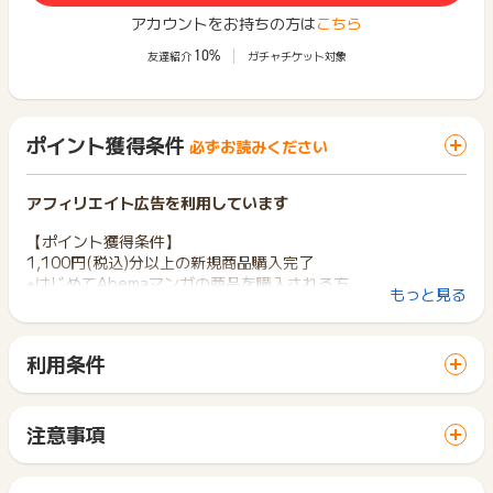
アカウントをお持ちの方は
こちら
10%
友達紹介
ガチャチケット対象
ポイント獲得条件
必ずお読みください
アフィリエイト広告を利用しています
【ポイント獲得条件】
1,100円(税込)分以上の新規商品購入完了
※はじめてAbemaマンガの商品を購入される方
もっと見る
※WEB会員登録後の作品購入
※一度の決済金額が1,100円(税込)以上の場合（ポイントやクー
ポンを利用し1,100円(税込)未満で決済した場合は否認）
利用条件
※既存会員でも新規購入であれば対象
「 ショッピングでポイントGET 」ボタンから広告主サイトを
訪問し、ご利用ください。
【ポイント獲得対象外条件】
サイトに移動してからお申し込みやお買い物が完了するまでの
※月額プラン加入での購入
注意事項
間に、同じブラウザ（※）で他のサイトに移動した場合はポイン
※2回目以降の購入の場合
ポイントの獲得の対象となるのは、税抜き・送料抜き価格とな
ト獲得ができません。
※1,100円(税込)未満の購入（ポイントやクーポンを利用し1,10
ります。
「 ショッピングでポイントGET 」ボタンを押した時とサービ
0円(税込)未満で決済した場合も含む）