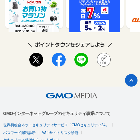
楽天市場
Yahoo!ショッピング
au 
（旧：
1%
1%
ポイントタウンをシェアしよう
GMOインターネットグループのセキュリティ事業について
世界初総合ネットセキュリティサービス「GMOセキュリティ24」
パスワード漏洩診断
Webサイトリスク診断