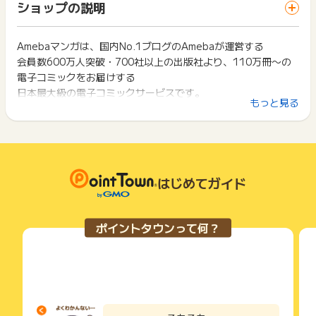
一部のサービスにつきましては、1商品につき10円単位の金額
ショップの説明
ス・お買い物利用時で、デバイス・ブラウザが異なる場合はポ
※不備・不正・虚偽・重複・いたずら・キャンセル・未入金
は切り捨てとなります。
イント獲得ができません。
※その他お申込内容に不備がある場合
ポイント獲得が1ポイント未満のものは切り捨てとなり、ポイ
ント履歴には記載されません。
Amebaマンガは、国内No.1ブログのAmebaが運営する
2回以上同じお買い物・サービスをご利用される場合は、毎回
【お問い合わせ必要情報】
原則として広告主側のポイント等を利用して支払われた金額分
会員数600万人突破・700社以上の出版社より、110万冊〜の
ポイントタウンに戻り、「 ショッピングでポイントGET 」ボ
・お問い合わせ内容
につきましては、ポイントタウンのポイント獲得の対象には含
タンを押してからご利用ください。
電子コミックをお届けする
・識別子
まれません。
日本最大級の電子コミックサービスです。
・広告ID、広告名
広告主が運営しているサービスの都合もしくは会員様の都合で
下記の事項に該当する場合、広告主側で対象外とみなし、「獲
もっと見る
・登録メールアドレス
商品の交換や一部でもキャンセルされた場合、ポイントが無効
得無効」となる可能性があります。
・申込者氏名
になる可能性もございます。
■お得すぎる推しポイント！
・同一端末や同一世帯で、繰り返し利用不可のサービス・お買
・申込日
各サービス・お買い物の獲得ポイントや獲得条件、キャンペー
(1)新規会員登録（無料）で、マンガ購入時に100冊50%即時還
い物を複数回ご利用された場合
・注文完了メール
ン期間が予告なしに変更される場合がございますが、ご利用さ
・他のポイントサイトや比較サイト、検索サイトなどを経由し
元！
れた時点の条件が適用されます。
て一度でも同サービス・お買い物を利用されたことがある場合
(2)月額プランに加入すれば、最大で購入金額の20%分が増
※ポイントに関するお問い合わせは、
ポイントタウンのサポート
条件を達成しているかどうかは各広告主ではなく、代理店が行
はじめてガイド
ご利用前には、Cookieの削除をおこなっていただくことを推奨
までお問い合わせください。ポイントについて、広告主に直接
量！（初回特典。継続すれば毎月もっとお得！）
っているため、広告主はポイントに関する詳細を把握しており
します。
お問い合わせをした場合、ポイント獲得対象外となる場合がご
(3)「全商品15%OFF」などのキャンペーンを定期的に実施！
ません。
ざいます。
(4)マンガ購入で溜まったポイントは国内主要ポイントに手数料
そのため、ポイントタウンのポイントに関するお問い合わせを
サービス・お買い物利用時にお電話など2つ以上の申し込み方
ポイントタウンって何？
広告主様に直接行わないようお願いいたします。
無料で交換可能！
法がある場合、必ずサイト上のWEBフォームからお申し込みく
掲載中のプログラムの掲載終了日はあくまで予定となってお
ださい。
り、急遽終了となる場合がございます。
各サービス・お買い物に掲載されている獲得条件を必ずよくお
お得にマンガを読むなら、『Amebaマンガ』！（ぜひ他サービ
広告に遷移しない場合は掲載が終了となっておりポイントが獲
読みください。
スとも比較してみてください！）
得できませんので、ご注意くださいませ。
お申し込みやお買い物後、利用したサイトから送られる購入完
了などのメールは、ポイント獲得するまで必ず保管してくださ