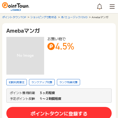
ポイントタウンTOP
ショッピングで貯める
本/ミュージック/DVD
Amebaマンガ
Amebaマンガ
お買い物で
4.5%
初回利用限定
ランクアップ対象
ランク特典対象
ポイント獲得時期
３ヶ月程度
予定ポイント反映
１〜２時間程度
ポイントタウンに登録する