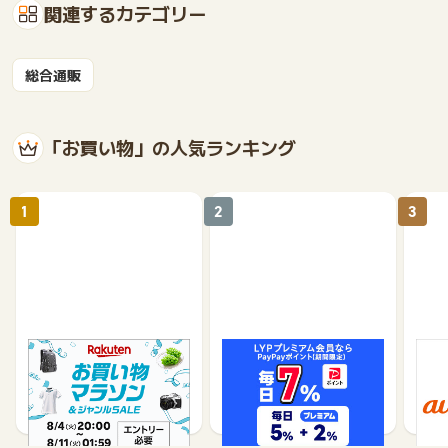
関連するカテゴリー
総合通販
「お買い物」の人気ランキング
1
2
3
楽天市場
Yahoo!ショッピング
au 
（旧：
1%
1%