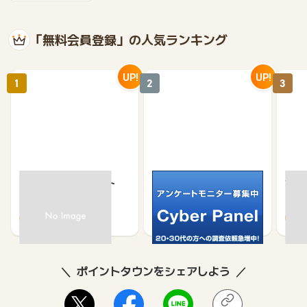
「無料会員登録」の人気ランキング
UP!
UP!
1
2
3
京急プレミアポイント
サイバーパネル
カウ
（新規会員登録）
650
750
370
500
ポイントタウンをシェアしよう