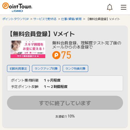
ポイントタウンTOP
サービスで貯める
仕事/資格/教育
【無料会員登録】Vメイト
【無料会員登録】Vメイト
無料会員登録、理解度テスト完了後の
メールからの本登録で
75
初回利用限定
ランクアップ対象
ランク特典対象
ポイント獲得時期
１ヶ月程度
予定ポイント反映
１〜２時間程度
すでに終了しています
10%
友達紹介