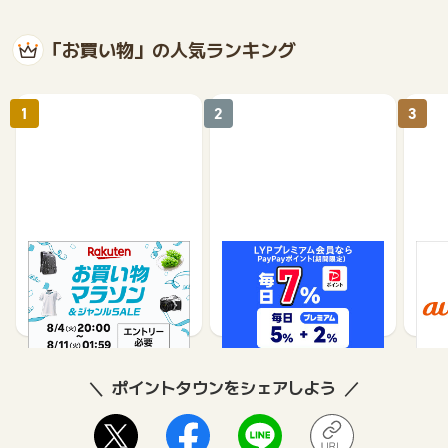
「お買い物」の人気ランキング
1
2
3
楽天市場
Yahoo!ショッピング
au 
（旧：
1%
1%
ポイントタウンをシェアしよう