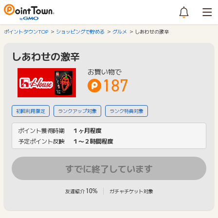
ポイントタウンTOP
ショッピングで貯める
グルメ
しあわせの激辛
しあわせの激辛
お買い物で
187
初回利用限定
ランクアップ対象
ランク特典対象
ポイント獲得時期
１ヶ月程度
予定ポイント反映
１〜２時間程度
すでに終了しています
10%
友達紹介
ガチャチケット対象