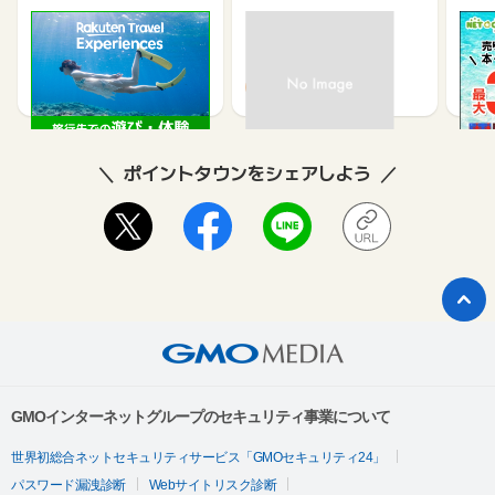
楽天トラベル観光体験
高速バスドットコム
【ネ
買取
2.5%
1.3%
ポイントタウンをシェアしよう
GMOインターネットグループのセキュリティ事業について
世界初総合ネットセキュリティサービス「GMOセキュリティ24」
パスワード漏洩診断
Webサイトリスク診断