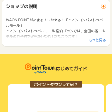
「 サイトへ行ってポイントGET 」ボタンを押した時とサービ
一部のサービスにつきましては、1商品につき10円単位の金額
ショップの説明
ス・お買い物利用時で、デバイス・ブラウザが異なる場合はポ
は切り捨てとなります。
イント獲得ができません。
ポイント獲得が1ポイント未満のものは切り捨てとなり、ポイ
ント履歴には記載されません。
WAON POINTがたまる！つかえる！「イオンコンパストラベ
2回以上同じお買い物・サービスをご利用される場合は、毎回
原則として広告主側のポイント等を利用して支払われた金額分
ルモール」
ポイントタウンに戻り、「 サイトへ行ってポイントGET 」ボ
につきましては、ポイントタウンのポイント獲得の対象には含
タンを押してからご利用ください。
イオンコンパストラベルモール 宿泊プランでは、全国の宿・ホ
まれません。
テルのご予約でWAON POINTがたまります！
広告主が運営しているサービスの都合もしくは会員様の都合で
下記の事項に該当する場合、広告主側で対象外とみなし、「獲
もっと見る
また、毎日のイオンでのお買い物などでためたWAON POINT
商品の交換や一部でもキャンセルされた場合、ポイントが無効
得無効」となる可能性があります。
になる可能性もございます。
を、1WAON POINT＝1円分としてつかうことができるので、
・同一端末や同一世帯で、繰り返し利用不可のサービス・お買
各サービス・お買い物の獲得ポイントや獲得条件、キャンペー
おトクに旅行をご予約いただけます。
い物を複数回ご利用された場合
ン期間が予告なしに変更される場合がございますが、ご利用さ
・他のポイントサイトや比較サイト、検索サイトなどを経由し
イオンマークのカード会員さま向けの割引特典も♪
れた時点の条件が適用されます。
て一度でも同サービス・お買い物を利用されたことがある場合
条件を達成しているかどうかは各広告主ではなく、代理店が行
はじめてガイド
ご利用前には、Cookieの削除をおこなっていただくことを推奨
っているため、広告主はポイントに関する詳細を把握しており
します。
ません。
そのため、ポイントタウンのポイントに関するお問い合わせを
サービス・お買い物利用時にお電話など2つ以上の申し込み方
ポイントタウンって何？
広告主様に直接行わないようお願いいたします。
法がある場合、必ずサイト上のWEBフォームからお申し込みく
掲載中のプログラムの掲載終了日はあくまで予定となってお
ださい。
り、急遽終了となる場合がございます。
各サービス・お買い物に掲載されている獲得条件を必ずよくお
広告に遷移しない場合は掲載が終了となっておりポイントが獲
読みください。
得できませんので、ご注意くださいませ。
お申し込みやお買い物後、利用したサイトから送られる購入完