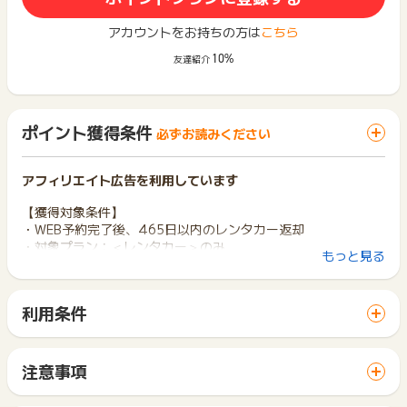
アカウントをお持ちの方は
こちら
10%
友達紹介
ポイント獲得条件
必ずお読みください
アフィリエイト広告を利用しています
【獲得対象条件】
・WEB予約完了後、465日以内のレンタカー返却
・対象プラン：＜レンタカー＞のみ
もっと見る
【獲得対象外条件】
・いたずら、キャンセル、虚偽
利用条件
※ポイントに関するお問い合わせは、
ポイントタウンのサポート
「 サイトへ行ってポイントGET 」ボタンから広告主サイトを
までお問い合わせください。ポイントについて、広告主に直接
訪問し、ご利用ください。
お問い合わせをした場合、ポイント獲得対象外となる場合がご
サイトに移動してからお申し込みやお買い物が完了するまでの
注意事項
ざいます。
間に、同じブラウザ（※）で他のサイトに移動した場合はポイン
ポイントの獲得の対象となるのは、税抜き・送料抜き価格とな
ト獲得ができません。
ります。