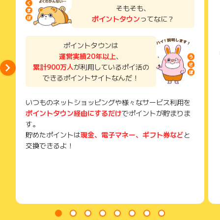
了などのメールは、ポイント獲得するまで必ず保管してくださ
そもそも、
い。
ポイントタウン
ってなに？
獲得待ち・獲得失敗の状態でお問い合わせされる際に、該当の
メールを送っていただく場合がございます。
そのため、紛失・破棄された場合は対応いたしかねますので、
ポイントタウンは
ご注意ください。
運営実績20年以上
、
累計900万人
が利用しているポイ活の
(※) SafariやChromeなどwebサイトを表示するアプリのこと
できるポイントサイトなんだ！
いつものネットショッピングや様々なサービス利用を
ポイントタウン経由にするだけ
でポイントが貯まりま
す。
貯めたポイントは
現金、電子マネー、ギフト券など
と
交換できるよ！