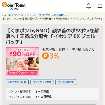
ポイントタウンTOP
ショッピングで貯める
総合通販
【くまポン byGMO】顔や首のポツポツを解消へ！天然成分配合 「イポケア EX ジェルパッチ」
【くまポン byGMO】顔や首のポツポツを解
消へ！天然成分配合 「イポケア EX ジェル
パッチ」
お買い物、有償クーポン購入完了で
3%
何度でも利用可能
ランクアップ対象
ランク特典対象
ポイント獲得時期
１ヶ月程度
予定ポイント反映
１〜２日程度