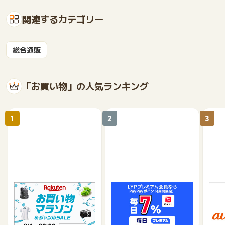
関連するカテゴリー
総合通販
「お買い物」の人気ランキング
1
2
3
楽天市場
Yahoo!ショッピング
au 
（旧：
1%
1%