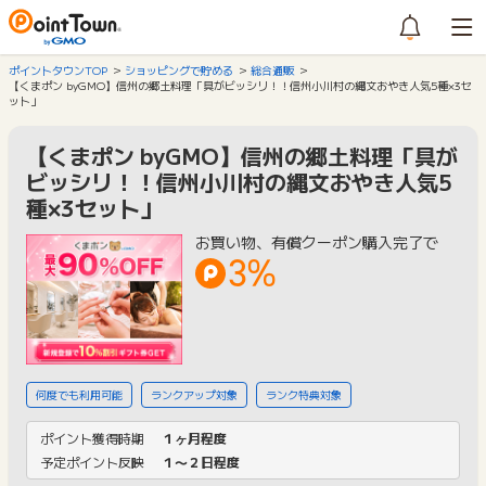
ポイントタウンTOP
ショッピングで貯める
総合通販
【くまポン byGMO】信州の郷土料理「具がビッシリ！！信州小川村の縄文おやき人気5種×3セ
ット」
【くまポン byGMO】信州の郷土料理「具が
ビッシリ！！信州小川村の縄文おやき人気5
種×3セット」
お買い物、有償クーポン購入完了で
3%
何度でも利用可能
ランクアップ対象
ランク特典対象
ポイント獲得時期
１ヶ月程度
予定ポイント反映
１〜２日程度