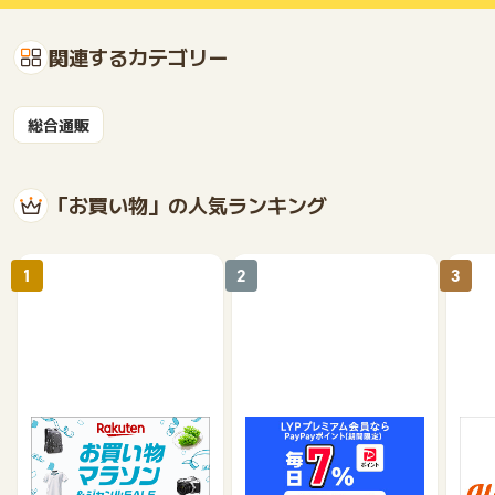
関連するカテゴリー
総合通販
「お買い物」の人気ランキング
1
2
3
楽天市場
Yahoo!ショッピング
au 
（旧：
1%
1%